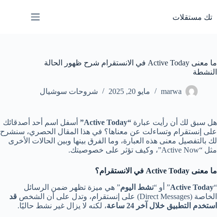
لتجاوز
لى
تك مستقلات
لمحتوى
ما معنى Active Today في الانستقرام شرح ظهور الحالة
النشطة
marwa
مايو 20, 2025
شروحات سوشيال
هل سبق لك أن رأيت عبارة
“Active Today”
أسفل اسم أحد أصدقائك
على إنستقرام وتساءلت عن معناها؟ في هذا المقال الحصري، سنشرح
لك بالتفصيل معنى هذه العبارة، وما الفرق بينها وبين الحالات الأخرى
مثل “Active Now”، وكيف تؤثر على خصوصيتك.
ما معنى Active Today في الانستقرام؟
“
Active Today
” أو “
نشط اليوم
” هي ميزة تظهر ضمن الرسائل
الخاصة (Direct Messages) على إنستقرام، وتدل على أن الشخص
قد
استخدم التطبيق خلال آخر 24 ساعة
، لكنه لا يزال غير نشط حاليًا.