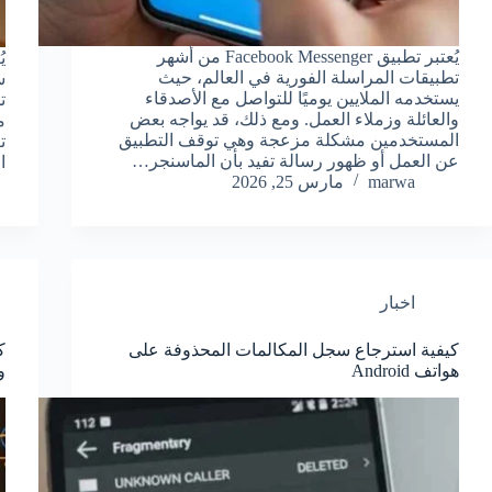
يُعتبر تطبيق Facebook Messenger من أشهر
تطبيقات المراسلة الفورية في العالم، حيث
س
يستخدمه الملايين يوميًا للتواصل مع الأصدقاء
ت
والعائلة وزملاء العمل. ومع ذلك، قد يواجه بعض
م
المستخدمين مشكلة مزعجة وهي توقف التطبيق
ت
عن العمل أو ظهور رسالة تفيد بأن الماسنجر…
ا
marwa
مارس 25, 2026
اخبار
كيفية استرجاع سجل المكالمات المحذوفة على
هواتف Android
و