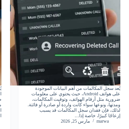
يُعد سجل المكالمات من أهم البيانات الموجودة
ي
على هواتف Android، حيث يحتوي على معلومات
ا
ضرورية مثل أرقام الهواتف، وتوقيت المكالمات،
ظ
ومدتها، ونوعها سواء كانت واردة أو صادرة أو فائتة.
م
لذلك، فإن فقدان سجل المكالمات قد يسبب
ا
إزعاجًا كبيرًا، خاصة إذا…
ا
marwa
مارس 25, 2026