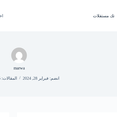
لتجاوز
لى
لمحتوى
تك مستقلات
اخ
marwa
انضم: فبراير 28, 2024
المقالات: 995