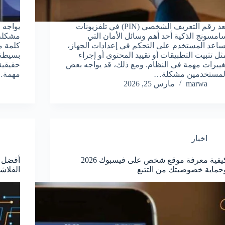
يُعد رقم التعريف الشخصي (PIN) في تلفزيونات
يواجه 
امسونج الذكية أحد أهم وسائل الأمان التي
مشكلة 
ساعد المستخدم على التحكم في إعدادات الجهاز،
كلمة مر
ثل تثبيت التطبيقات أو تقييد المحتوى أو إجراء
بسيطة 
غييرات مهمة في النظام. ومع ذلك، قد يواجه بعض
حقيقية
لمستخدمين مشكلة…
مهمة
marwa
مارس 25, 2026
اخبار
كيفية معرفة موقع شخص على فيسبوك 2026
أفضل ب
حماية خصوصيتك من التتبع
الفلاشة USB لاستعادة ا