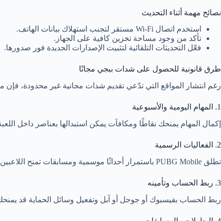
نصائح مهمة أثناء التحديث
استخدم اتصال Wi‑Fi مستقر لتجنب استهلاك بيانات الهاتف.
تأكد من وجود مساحة تخزين كافية على الجهاز.
فعّل التحديثات التلقائية لتثبيت الإصدارات الجديدة فور صدورها.
طرق قانونية للحصول على شدات ببجي مجانًا
رغم انتشار المواقع التي تدّعي تقديم شدات مجانية غير محدودة، فإن مع
1. المهام اليومية والأسبوعية
إكمال المهام يمنحك نقاطًا ومكافآت يمكن استبدالها بعناصر داخل اللعبة
2. الفعاليات الرسمية
تطلق PUBG Mobile باستمرار أحداثًا موسمية ومسابقات تمنح اللاعبين شدات أو صناديق مجانية.
3. ربط الحساب وتأمينه
ربط الحساب بفيسبوك أو جوجل أو آبل وتفعيل وسائل الحماية قد يمنحك
4. البطولات والمسابقات