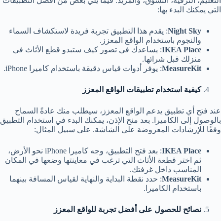
التعليم، الترفيه، التسوق، والمزيد. فيما يلي بعض من أفضل التطبيقات
التي يمكنك البدء بها:
Night Sky
: يقدم هذا التطبيق تجربة فريدة لاستكشاف السماء
والنجوم باستخدام الواقع المعزز.
IKEA Place
: يساعدك في تصور كيف ستبدو قطع الأثاث في
منزلك قبل شرائها.
MeasureKit
: يوفر أدوات قياس دقيقة باستخدام كاميرا iPhone.
كيفية استخدام تطبيقات الواقع المعزز
عند فتح أي تطبيق يدعم الواقع المعزز، سيطلب منك عادةً السماح
بالوصول إلى الكاميرا. بعد منح الإذن، يمكنك البدء في استخدام التطبيق
وفقًا للإرشادات المعروضة على الشاشة. على سبيل المثال:
IKEA Place
: بعد فتح التطبيق، وجه كاميرا iPhone نحو الأرض،
ثم اختر قطعة الأثاث التي ترغب في معاينتها وضعها في المكان
المناسب داخل غرفتك.
MeasureKit
: حدد نقطة البداية والنهاية لقياس المسافة بينهما
باستخدام الكاميرا.
نصائح للحصول على أفضل تجربة للواقع المعزز