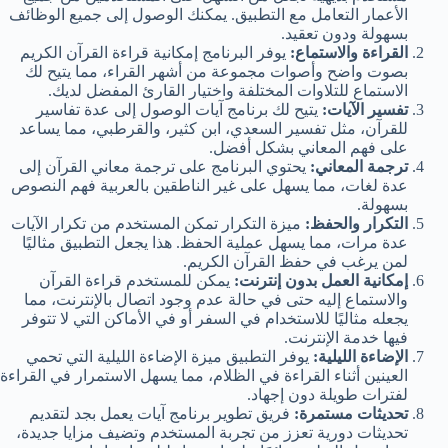
الأعمار التعامل مع التطبيق. يمكنك الوصول إلى جميع الوظائف
بسهولة ودون تعقيد.
القراءة والاستماع:
يوفر البرنامج إمكانية قراءة القرآن الكريم
بصوت واضح وأصوات مجموعة من أشهر القراء، مما يتيح لك
الاستماع للتلاوات المختلفة واختيار القارئ المفضل لديك.
تفسير الآيات:
يتيح لك برنامج آيات الوصول إلى عدة تفاسير
للقرآن، مثل تفسير السعدي، ابن كثير، والقرطبي، مما يساعد
على فهم المعاني بشكل أفضل.
ترجمة المعاني:
يحتوي البرنامج على ترجمة معاني القرآن إلى
عدة لغات، مما يسهل على غير الناطقين بالعربية فهم النصوص
بسهولة.
التكرار والحفظ:
ميزة التكرار تمكن المستخدم من تكرار الآيات
عدة مرات، مما يسهل عملية الحفظ. هذا يجعل التطبيق مثاليًا
لمن يرغب في حفظ القرآن الكريم.
إمكانية العمل بدون إنترنت:
يمكن للمستخدم قراءة القرآن
والاستماع إليه حتى في حالة عدم وجود اتصال بالإنترنت، مما
يجعله مثاليًا للاستخدام في السفر أو في الأماكن التي لا تتوفر
فيها خدمة الإنترنت.
الإضاءة الليلية:
يوفر التطبيق ميزة الإضاءة الليلية التي تحمي
العينين أثناء القراءة في الظلام، مما يسهل الاستمرار في القراءة
لفترات طويلة دون إجهاد.
تحديثات مستمرة:
فريق تطوير برنامج آيات يعمل بجد لتقديم
تحديثات دورية تعزز من تجربة المستخدم وتضيف مزايا جديدة،