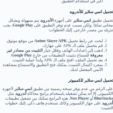
أكبر في استخدام التطبيق.
تحميل انمي سلاير للأندرويد
تحميل تطبيق
انمي سلاير
على أجهزة
الأندرويد
يتم بسهولة وبشكل
مجاني تمامًا. ولكن بسبب عدم توفر التطبيق على
Google Play
، يجب
تنزيله من مصدر خارجي. إليك الخطوات:
ابحث عن رابط تحميل
Anime Slayer APK
من موقع موثوق.
قم بتحميل ملف الـ APK على جهازك.
اذهب إلى إعدادات الهاتف وفعّل خيار
التثبيت من مصادر غير
معروفة
للسماح بتثبيت التطبيقات من خارج
Google Play
.
بعد تحميل الملف، افتح ملف الـ APK وابدأ عملية التثبيت.
بمجرد اكتمال التثبيت، يمكنك فتح التطبيق والاستمتاع بمشاهدة
الأنمي المفضل لديك.
تحميل انمي سلاير للكمبيوتر
على الرغم من عدم توفر نسخة رسمية من تطبيق
انمي سلاير
لأجهزة
الكمبيوتر، إلا أنه يمكن تشغيله باستخدام برامج محاكاة
أندرويد
مثل
BlueStacks
أو
Nox Player
. هذه البرامج تمكنك من تشغيل تطبيقات
أندرويد
على جهاز الكمبيوتر وكأنك تستخدم هاتف ذكي. إليك خطوات
التثبيت: