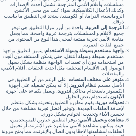
مسلسلات وأفلام الأنمي المترجمة، تشمل أحدث الإصدارات
وكذلك الأعمال الكلاسيكية. سواء كنت من محبي الأكشن،
الرومانسية، الدراما، أو الكوميديا، ستجد في التطبيق ما يناسب
ذوقك.
الترجمة إلى العربية
: واحدة من أبرز مزايا التطبيق هي توفر
جميع الأفلام والمسلسلات بترجمة عربية واضحة، مما يجعل
متابعة الأنمي تجربة ممتعة لمحبي هذا النوع من المحتوى من
جميع الفئات العمرية.
واجهة مستخدم بسيطة وسهلة الاستخدام
: يتميز التطبيق بواجهة
مستخدم بسيطة وسهلة التنقل، حتى يتمكن المستخدمون الجدد
من استخدامه دون أي تعقيدات. الواجهة منظمة بشكل يسهل
الوصول إلى الأقسام المختلفة مثل أحدث الحلقات، أفلام الأنمي،
والمفضلات.
متوفر على مختلف المنصات
: على الرغم من أن التطبيق في
الأصل مصمم لنظام
أندرويد
، إلا أنه يمكن تشغيله على أجهزة
الكمبيوتر باستخدام محاكي
أندرويد
، ويعمل بكفاءة على أجهزة
الآيفون
باستخدام بعض الحلول.
تحديثات دورية
: يقوم مطورو التطبيق بتحديثه بشكل منتظم
لإضافة الحلقات الجديدة، وتوفير أفضل تجربة مشاهدة من خلال
تحسين الأداء وتحديث الخوادم بشكل دوري.
مشاهدة وتحميل الأنمي
: يوفر التطبيق خيارين للمستخدمين،
حيث يمكنهم مشاهدة الأنمي مباشرة عبر الإنترنت أو تحميل
الحلقات لمشاهدتها لاحقًا بدون اتصال بالإنترنت، مما يمنح مرونة