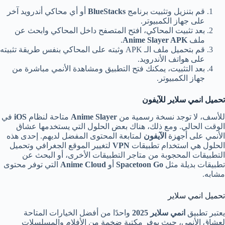
قم بتنزيل وتثبيت برنامج
BlueStacks
أو أي محاكي أندرويد آخر
على جهاز الكمبيوتر.
بعد تثبيت المحاكي، افتح المتصفح داخل المحاكي وابحث عن
ملف
Anime Slayer APK
.
قم بتحميل ملف الـ APK وثبته على المحاكي بنفس طريقة تثبيته
على هواتف الأندرويد.
بعد التثبيت، يمكنك فتح التطبيق ومشاهدة الأنمي مباشرة من
جهاز الكمبيوتر.
تحميل انمي سلاير للآيفون
للأسف، لا توجد نسخة رسمية من
Anime Slayer
متاحة لنظام
iOS
في
الوقت الحالي. ومع ذلك، هناك بعض الحلول التي يستخدمها عشاق
الأنمي على أجهزة
الآيفون
لمتابعة المحتوى المفضل لديهم. إحدى هذه
الحلول هي استخدام تطبيقات
VPN
لتغيير الموقع الجغرافي وتحميل
التطبيقات المحجوبة من متاجر التطبيقات الأخرى، أو البحث عن
تطبيقات بديلة مثل
Spacetoon Go
أو
Anime Cloud
التي توفر محتوى
مشابه.
تحميل انمي سلاير
يعتبر تطبيق
انمي سلاير 2025
واحدًا من أفضل الخيارات المتاحة
لعشاق الأنمي، حيث يوفر مكتبة ضخمة من الأفلام والمسلسلات