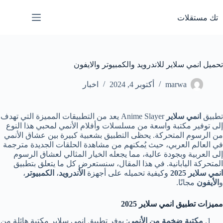
لتجاوز
لى
تك مستقلات
لمحتوى
تحميل انمي سلاير للاندرويد والكمبيوتر والايفون
marwa
أكتوبر 4, 2024
اخبار
تطبيق
انمي سلاير
Anime Slayer يعد من التطبيقات المميزة التي تهدف
إلى توفير مكتبة واسعة من مسلسلات وأفلام الأنمي لمحبي هذا النوع
من الرسوم المتحركة. يحظى التطبيق بشعبية كبيرة بين عشاق الأنمي
في العالم العربي، حيث يُمكنهم من مشاهدة الحلقات الجديدة مترجمة
إلى العربية وبجودة عالية، مما يجعله الخيار المثالي لعشاق الرسوم
المتحركة اليابانية. في هذا المقال، سنستعرض كل ما يتعلق بتطبيق
انمي سلاير 2025
وكيفية تحميله على أجهزة
الأندرويد
،
الكمبيوتر
،
و
الأيفون
مجانًا.
مميزات تطبيق انمي سلاير 2025
مكتبة ضخمة من الأنمي
: يوفر تطبيق انمي سلاير مكتبة هائلة من