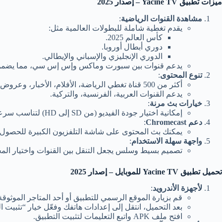
ميزات تطبيق Yacine TV –
إصدار 2025
مشاهدة القنوات الرياضية
:
يقدم تغطية شاملة للبطولات العالمية مثل:
كأس العالم 2025.
دوري أبطال أوروبا.
الدوري الإنجليزي والإسباني والإيطالي.
يدعم قنوات بين سبورت وماكس وإس إس سي، مما يضمن مش
تنوع المحتوى
:
أكثر من 500 قناة تغطي الرياضة، الأفلام، الأخبار، وعروض الأطفال.
يدعم القنوات العربية، الفرنسية، والتركية.
خيارات بث مرنة
:
إمكانية اختيار جودة الفيديو (من SD إلى HD) لتناسب سرعة الإنترنت لديك.
دعم Chromecast
:
يمكنك بث المحتوى على شاشة التلفزيون الكبيرة للحصول 
واجهة سهلة الاستخدام
:
تصميم بسيط وسلس يجعل التنقل بين القنوات واختيار المح
تحميل تطبيق Yacine TV
للموبايل – إصدار 2025
لأجهزة الأندرويد
:
قم بزيارة الموقع الرسمي للتطبيق أو أحد المتاجر الموثوقة ل
بعد التحميل، انتقل إلى إعدادات هاتفك وفعّل خيار “تثبيت
افتح ملف APK واتبع التعليمات لتثبيت التطبيق.