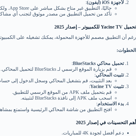
لأجهزة iOS (
آيفون)
:
حاليًا، التطبيق غير متاح بشكل مباشر على App Store. ولكن يمكن تثبيته عبر متاجر تطبيقات الطرف الثالث.
تأكد من تحميل التطبيق من مصدر موثوق لتجنب أي مشاكل 
تحميل Yacine TV
للكمبيوتر – إصدار 2025
رغم أن التطبيق مصمم للأجهزة المحمولة، يمكنك تشغيله على الكمبيوتر
الخطوات:
تحميل محاكي BlueStacks
:
قم بزيارة الموقع الرسمي لـ BlueStacks لتحميل المحاكي.
تثبيت المحاكي
:
بعد التثبيت، قم بتشغيل المحاكي وسجل الدخول إلى حساب Google الخاص ب
تثبيت Yacine TV
:
قم بتحميل ملف APK من الموقع الرسمي للتطبيق.
اسحب ملف APK إلى نافذة BlueStacks لتثبيته.
بدء الاستخدام
:
افتح التطبيق من شاشة المحاكي الرئيسية واستمتع بمشاهدة
أهم التحسينات في إصدار 2025
دعم أفضل لجودة 4K للمباريات.