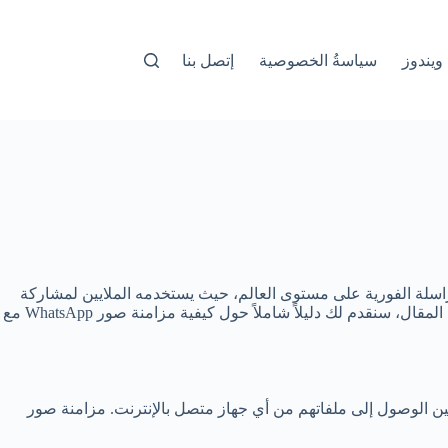
ويندوز
سياسةُ الخصوصية
إتصل بنا
اسيًا من حياتنا اليومية. يعتبر تطبيق WhatsApp واحدًا من أشهر تطبيقات المراسلة الفورية على مستوى العالم، حيث يستخدمه الملايين لمشاركة
الصور والفيديوهات مع الأصدقاء والعائلة. ولكن ماذا عن حفظ هذه الصور والمزامنة مع خدمات التخزين السحابي مثل Google Photos؟ في هذا المقال، سنقدم لك دليلاً شاملاً حول كيفية مزامنة صور WhatsApp مع
مستخدمين الوصول إلى ملفاتهم من أي جهاز متصل بالإنترنت. مزامنة صور