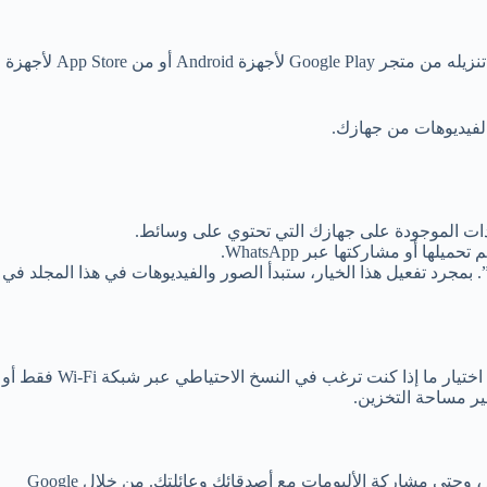
أول خطوة يجب القيام بها هي التأكد من أن تطبيق Google Photos مثبت على هاتفك وجاهز للاستخدام. إذا لم يكن التطبيق مثبتًا بالفعل، يمكنك تنزيله من متجر Google Play لأجهزة Android أو من App Store لأجهزة
جلدات الموجودة على جهازك التي تحتوي على وسائط.
 الاحتياطي والمزامنة”. بمجرد تفعيل هذا الخيار، ستبدأ الصور والفيديوهات في هذا المجلد في
من الممكن تخصيص إعدادات النسخ الاحتياطي في Google Photos لضمان أن عملية المزامنة تتماشى مع احتياجاتك. على سبيل المثال، يمكنك اختيار ما إذا كنت ترغب في النسخ الاحتياطي عبر شبكة Wi-Fi فقط أو
فير مساحة التخزين.
بعد تفعيل النسخ الاحتياطي، يمكنك إدارة صور WhatsApp بسهولة من خلال تطبيق Google Photos. يمكنك إنشاء ألبومات، وإضافة وصف للصور، وحتى مشاركة الألبومات مع أصدقائك وعائلتك. من خلال Google