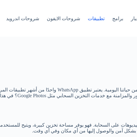
بار
برامج
تطبيقات
شروحات الايفون
شروحات اندرويد
في عالمنا الرقمي المتسارع، أصبحت الصور والمحادثات جزءًا أس
فظ الصور والفيديوهات على السحابة. فهو يوفر مساحة تخزين كبيرة، ويتيح لل