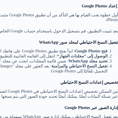
إعداد
Google Photos
iPhone.
بعد تثبيت التطبيق، قم بتسجيل الدخول باستخدام حساب Google الخاص بك. يتيح لك التطبيق بعد ذلك إعداد النسخ الاحتياطي التلقائي للصور والفيديوهات من جهازك.
تفعيل النسخ الاحتياطي لمجلد صور
WhatsApp
فتح
Google Photos
: ابدأ بفتح تطبيق Google Photos على هاتفك الذكي.
الوصول إلى “مجلدات الجهاز
“
: انتقل إلى القائمة الجانبية للت
تحديد مجلد
WhatsApp
: ضمن قائمة المجلدات، ابحث عن مجلد “WhatsApp Images”. هذا هو المجلد الذي يحتوي على جميع الصور التي تم تحميلها أو مشاركتها عبر WhatsApp
تفعيل النسخ الاحتياطي والمزامنة
التحميل تلقائيًا إلى Google Photos.
تخصيص إعدادات النسخ الاحتياطي
عبر شبكة البيانات أيضًا. يمكنك أيضًا تحديد جودة الصور التي يتم نسخه
إدارة الصور عبر
Google Photos