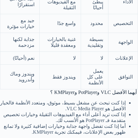
الأداء
يبطئ
مع الفيديوهات
استقرارًا
أحيانًا
الثقيلة
جيد مع
التخصيص
محدود
واسع جدًا
خيارات مؤثرة
بسيطة
غنية بالخيارات
جذابة لكنها
الواجهة
وتقليدية
ومعقدة قليلًا
مزدحمة
الإعلانات
لا
لا
نعم (أحيانًا)
يعمل
ويندوز وماك
التوافق
على كل
ويندوز فقط
وأندرويد
الأنظمة
أيهما الأفضل VLC وPotPlayer وKMPlayer ؟
إذا كنت تبحث عن مشغل بسيط، موثوق، ومتعدد الأنظمة فالخيار
الأفضل هو VLC Media Player.
إذا كنت تريد أعلى أداء مع الفيديوهات الثقيلة وخيارات تخصيص
متقدمة فـ PotPlayer هو الأنسب لك.
أما إذا كنت تفضل واجهة جذابة وخيارات إضافية كثيرة ولا تمانع
ظهور بعض الإعلانات، فيمكنك تجربة KMPlayer.