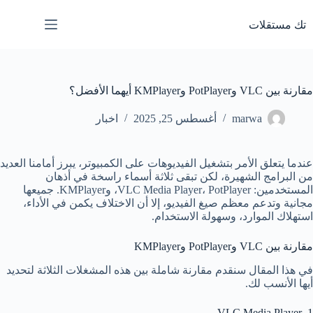
لتجاوز
لى
تك مستقلات
لمحتوى
مقارنة بين VLC وPotPlayer وKMPlayer أيهما الأفضل؟
marwa
أغسطس 25, 2025
اخبار
عندما يتعلق الأمر بتشغيل الفيديوهات على الكمبيوتر، يبرز أمامنا العديد
من البرامج الشهيرة، لكن تبقى ثلاثة أسماء راسخة في أذهان
المستخدمين: VLC Media Player، PotPlayer، وKMPlayer. جميعها
مجانية وتدعم معظم صيغ الفيديو، إلا أن الاختلاف يكمن في الأداء،
استهلاك الموارد، وسهولة الاستخدام.
مقارنة بين VLC وPotPlayer وKMPlayer
في هذا المقال سنقدم مقارنة شاملة بين هذه المشغلات الثلاثة لتحديد
أيها الأنسب لك.
1. VLC Media Player