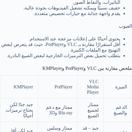
التأثيرات، والتقاط الصور.
خفيف نسبيًا ويمكنه تشغيل الفيديوهات بجودة عالية.
يقدم واجهة جذابة مع خيارات تخصيص متعددة.
العيوب
يحتوي أحيانًا على إعلانات مزعجة عند الاستخدام.
أقل استقرارًا مقارنة بـ VLC وPotPlayer، حيث قد يتعرض لبعض
التهنيج مع الملفات الكبيرة.
يتطلب تحميل بعض الترميزات الخارجية لبعض الصيغ النادرة.
ملخص مقارنة بين VLC وPotPlayer وKMPlayer
VLC
الميزة
Media
PotPlayer
KMPlayer
Player
ممتاز
جيد جدًا لكن
الدعم
ممتاز مع دعم
لجميع
يحتاج ترميزات
والصيغ
Blu-ray و3D
الصيغ
أحيانًا
جيد – قد
ممتاز وسلس
جيد لكن أقل