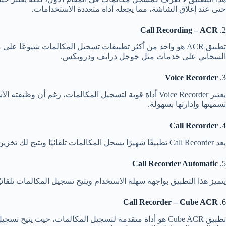
حتى عند إغلاق الشاشة، مما يجعله أداة متعددة الاستخدامات.
Call Recording – ACR
2.
تطبيق ACR هو واحد من أكثر تطبيقات تسجيل المكالمات شيوعًا ع
السحابي على خدمات مثل جوجل درايف ودروبكس.
Voice Recorder
3.
يعتبر Voice Recorder أداة قوية لتسجيل المكالمات، ر
تسميتها وإدارتها بسهولة.
Call Recorder
4.
يعد Call Recorder تطبيقًا شهيرًا يسجل المكالمات تلقائيًا ويتيح لك تخزين عدد غير محدود من التسجيلات. يدعم التخزين السحابي ويمكنه تحديد المكالمات التي يجب تسجيلها يدويًا أو تلقائيًا بناءً على جهة الاتصال.
Call Recorder Automatic
5.
يتميز هذا التطبيق بواجهة سهلة الاستخدام ويتيح تسجيل المكالمات تلقائي
Call Recorder – Cube ACR
6.