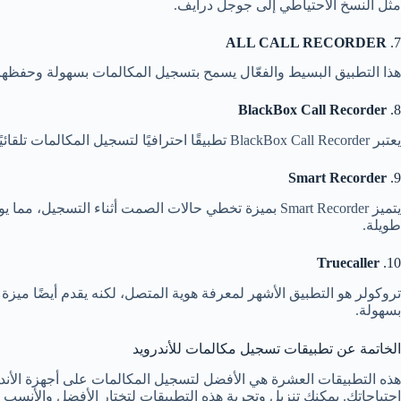
مثل النسخ الاحتياطي إلى جوجل درايف.
ALL CALL RECORDER
7.
هذا التطبيق البسيط والفعّال يسمح بتسجيل المكالمات بسهولة وحفظها بصيغة 3gp. يتميز بواجهة مستخدم بسيطة ويتيح مشاركة التسجيلات عبر عدة طرق مثل البلوتوث و
BlackBox Call Recorder
8.
يعتبر BlackBox Call Recorder تطبيقًا احترافيًا لتسجيل المكالمات تلقائيًا. يأتي مع ميزات متقدمة مثل النسخ الاحتياطي إلى جوجل درايف، فرز التسجيلات، وحذف التسجيلات القديمة تلقائيًا.
Smart Recorder
9.
يتميز Smart Recorder بميزة تخطي حالات الصمت أثناء 
طويلة.
Truecaller
10.
تروكولر هو التطبيق الأشهر لمعرفة هوية المتصل، لكنه يقدم أيضًا ميزة
بسهولة.
الخاتمة عن تطبيقات تسجيل مكالمات للأندرويد
احتياجاتك. يمكنك تنزيل وتجربة هذه التطبيقات لتختار الأفضل والأنسب 