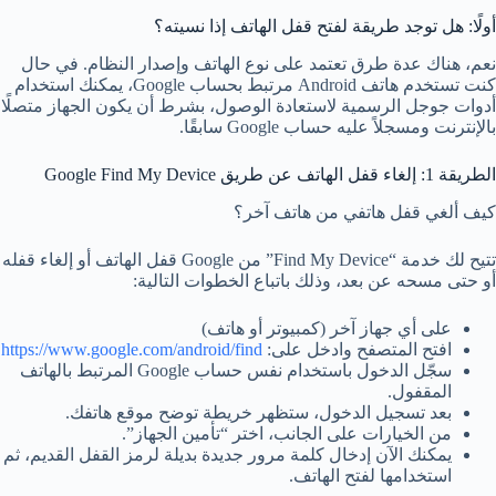
أولًا: هل توجد طريقة لفتح قفل الهاتف إذا نسيته؟
نعم، هناك عدة طرق تعتمد على نوع الهاتف وإصدار النظام. في حال
كنت تستخدم هاتف Android مرتبط بحساب Google، يمكنك استخدام
أدوات جوجل الرسمية لاستعادة الوصول، بشرط أن يكون الجهاز متصلًا
بالإنترنت ومسجلاً عليه حساب Google سابقًا.
الطريقة 1: إلغاء قفل الهاتف عن طريق Google Find My Device
كيف ألغي قفل هاتفي من هاتف آخر؟
تتيح لك خدمة “Find My Device” من Google قفل الهاتف أو إلغاء قفله
أو حتى مسحه عن بعد، وذلك باتباع الخطوات التالية:
على أي جهاز آخر (كمبيوتر أو هاتف)
افتح المتصفح وادخل على:
https://www.google.com/android/find
سجّل الدخول باستخدام نفس حساب Google المرتبط بالهاتف
المقفول.
بعد تسجيل الدخول، ستظهر خريطة توضح موقع هاتفك.
من الخيارات على الجانب، اختر “تأمين الجهاز”.
يمكنك الآن إدخال كلمة مرور جديدة بديلة لرمز القفل القديم، ثم
استخدامها لفتح الهاتف.