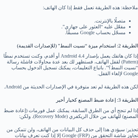
ملاحظة: هذه الطريقة تعمل فقط إذا كان الهاتف:
متصلًا بالإنترنت.
مفعّل عليه “العثور على جهازي”.
مسجّل بحساب Google مسبقًا.
الطريقة 2: استخدام ميزة “نسيت النمط” (للإصدارات القديمة)
إذا كان هاتفك يعمل بإصدار Android 4.4 أو أقدم، وكنت تستخدم نمطًا
(Pattern) لقفل الهاتف، فستظهر لك بعد عدة محاولات فاشلة رسالة
“نسيت النمط؟”. باتباع التعليمات، يمكنك تسجيل الدخول بحساب
Google لإلغاء القفل.
لكن هذه الطريقة لم تعد متوفرة في الإصدارات الحديثة من Android.
الطريقة 3: إعادة ضبط المصنع كخيار أخير
إذا لم تنجح أي من الطرق السابقة، يمكنك عمل فورمات (إعادة ضبط
المصنع) للهاتف من خلال الريكفري (Recovery Mode). ولكن:
تحذير: سيؤدي هذا إلى حذف كل البيانات من الهاتف، ولن تتمكن من
تجاوز شاشة التحقق من Google (FRP) إلا إذا كنت تعرف بيانات