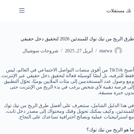
لتجاوز
لى
تك مستقلات
لمحتوى
طرق الربح من تيك توك للمبتدئين 2026 لتحقيق دخل حقيقي
marwa
أبريل 27, 2025
شروحات سوشيال
أصبح TikTok من أقوى منصات التواصل الاجتماعي في العالم، ليس
فقط للترفيه، بل أيضًا كوسيلة فعالة لتحقيق دخل حقيقي عبر الإنترنت.
ومع وصول عدد المستخدمين إلى مئات الملايين يوميًا، تحوّل التطبيق
إلى فرصة ذهبية لأي شخص يرغب في بدء الربح من الإنترنت حتى
بدون خبرة مسبقة.
في هذا الدليل الشامل، ستتعرف على أفضل طرق الربح من تيك توك
للمبتدئين، وكيف يمكنك تحويل وقتك ومحتواك إلى مصدر دخل ثابت،
مع استراتيجيات عملية ونصائح احترافية تساعدك على النجاح.
ما هو الربح من تيك توك؟