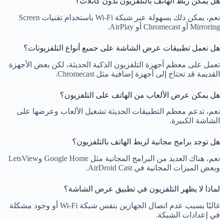
هل يمكن ربط الهاتف بالتلفزيون بدون كابلات؟
نعم، يمكن ذلك بسهولة عبر شبكة Wi-Fi باستخدام تقنيات Screen
Mirroring أو Chromecast أو AirPlay.
هل تعمل تطبيقات عرض الشاشة على جميع أنواع التلفزيونات؟
تعمل على معظم أجهزة التلفزيون الذكية الحديثة، لكن بعض الأجهزة
القديمة قد تحتاج إلى أجهزة إضافية مثل Chromecast.
هل يمكن عرض الألعاب من الهاتف على التلفزيون؟
نعم، تدعم معظم التطبيقات الحديثة تشغيل الألعاب وعرضها على
الشاشة الكبيرة.
هل توجد برامج مجانية لربط الهاتف بالتلفزيون؟
نعم، هناك العديد من البرامج المجانية مثل Google Home وLetsView
وبعض الميزات المجانية في AirDroid Cast.
لماذا لا يظهر التلفزيون في تطبيق عرض الشاشة؟
غالبًا بسبب عدم اتصال الجهازين بنفس شبكة Wi-Fi أو وجود مشكلة
في إعدادات الشبكة.