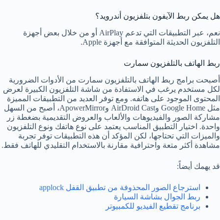
هل يمكن ربط الآيفون بتلفزيون أندرويد؟
نعم، عبر التطبيقات التي تدعم AirPlay أو من خلال بعض أجهزة
التلفزيون الحديثة المتوافقة مع أجهزة Apple.
ربط الهاتف بالتلفزيون سمارت
أصبحت برامج ربط الهاتف بالتلفزيون سمارت من الأدوات الضرورية
لكل مستخدم يرغب في الاستفادة من شاشة التلفزيون الكبيرة لعرض
المحتوى الموجود على هاتفه. ومع توفر العديد من التطبيقات المميزة
مثل Google Home وAirDroid Cast وApowerMirror، أصبح من السهل
مشاركة الصور والفيديوهات والألعاب والعروض التقديمية بضغطة زر
واحدة. اختيار التطبيق المناسب يعتمد على نوع هاتفك ونوع التلفزيون
والميزات التي تحتاجها، لكن المؤكد أن هذه التطبيقات توفر تجربة
مشاهدة أكثر متعة واحترافية مقارنة بالاستخدام التقليدي للهاتف فقط.
قد يهمك أيضاً:
استرجاع الصور المحذوفة من تطبيق القفل applock
ربط الجوال بشاشة السيارة
برنامج تقطيع الفيديو للكمبيوتر