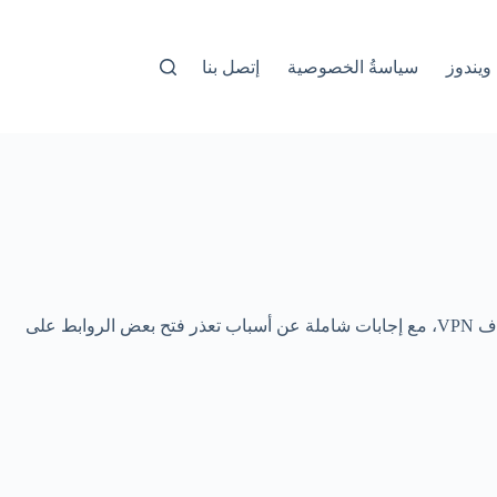
ويندوز
سياسةُ الخصوصية
إتصل بنا
تعرف على 3 طرق فعالة لحل مشكلة عدم فتح المواقع في المتصفح رغم وجود اتصال بالإنترنت، بما في ذلك تنظيف الكاش، تغيير DNS، وإيقاف VPN، مع إجابات شاملة عن أسباب تعذر فتح بعض الروابط على