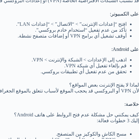
قد تتسبب الشبكات الافتراضية الخاصة (VPN) أو إعدادات البروكسي في حظر بعض المواقع أو تغيير موقعك الجغرافي، مما يمنع المتصفح من تحميل الصفحات بشكل طبيعي.
على الكمبيوتر:
افتح “إعدادات الإنترنت” > “الاتصال” > “إعدادات LAN”.
تأكد من عدم تفعيل “استخدام خادم بروكسي”.
أوقف تشغيل أي برامج VPN أو إضافات متصفح نشطة.
على Android:
اذهب إلى الإعدادات > الشبكة والإنترنت > VPN.
قم بإلغاء تفعيل أي شبكة VPN.
تحقق من عدم تفعيل أي تطبيقات بروكسي.
لماذا لا يفتح الإنترنت بعض المواقع؟
لأن VPN أو البروكسي قد يحجب الموقع لأسباب تتعلق بالموقع الجغرافي أو بالفلترة.
خلاصة:
كيف يمكنني حل مشكلة عدم فتح الروابط على هاتف Android؟
إليك 3 خطوات فعالة:
مسح الكاش والكوكيز من المتصفح.