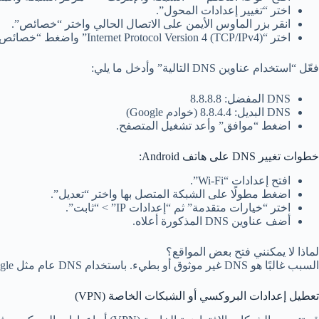
اختر “تغيير إعدادات المحول”.
انقر بزر الماوس الأيمن على الاتصال الحالي واختر “خصائص”.
اختر “Internet Protocol Version 4 (TCP/IPv4)” واضغط “خصائص”.
فعّل “استخدام عناوين DNS التالية” وأدخل ما يلي:
DNS المفضل: 8.8.8.8
DNS البديل: 8.8.4.4 (خوادم Google)
اضغط “موافق” وأعد تشغيل المتصفح.
خطوات تغيير DNS على هاتف Android:
افتح إعدادات “Wi-Fi”.
اضغط مطولًا على الشبكة المتصل بها واختر “تعديل”.
اختر “خيارات متقدمة” ثم “إعدادات IP” > “ثابت”.
أضف عناوين DNS المذكورة أعلاه.
لماذا لا يمكنني فتح بعض المواقع؟
السبب غالبًا هو DNS غير موثوق أو بطيء. باستخدام DNS عام مثل Google أو Cloudflare، يتم حل هذه المشكلة.
تعطيل إعدادات البروكسي أو الشبكات الخاصة (VPN)