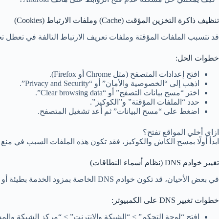
تنظيف ذاكرة التخزين المؤقت (Cache) وملفات الارتباط (Cookies)
قد تتسبب الملفات المؤقتة وملفات تعريف الارتباط التالفة في تعطل تح
خطوات الحل:
افتح إعدادات المتصفح (مثل Chrome أو Firefox).
اذهب إلى “الخصوصية والأمان” أو “Privacy and Security”.
اختر “مسح بيانات التصفح” أو “Clear browsing data”.
حدد “الملفات المؤقتة” و”الكوكيز”.
اضغط على “مسح البيانات” ثم أعد تشغيل المتصفح.
ازاي أخلي المواقع تفتح؟
ابدأ أولًا بمسح الكاش والكوكيز، فقد تكون هذه الملفات السبب في من
تغيير خوادم DNS (نظام أسماء النطاقات)
في بعض الأحيان، قد تكون خوادم DNS الخاصة بمزود الخدمة بطيئة أو لا تستطيع ترجمة عناوين المواقع بشكل صحيح، ما يؤدي إلى عدم فتح بعض الصفحات.
خطوات تغيير DNS على الكمبيوتر:
افتح “لوحة التحكم” > “الشبكة والإنترنت” > “مركز الشبكة والم