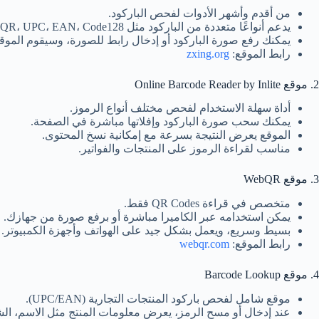
من أقدم وأشهر الأدوات لفحص الباركود.
يدعم أنواعًا متعددة من الباركود مثل QR، UPC، EAN، Code128 وغيرها.
يمكنك رفع صورة الباركود أو إدخال رابط للصورة، وسيقوم الموق
رابط الموقع:
zxing.org
2. موقع Online Barcode Reader by Inlite
أداة سهلة الاستخدام لفحص مختلف أنواع الرموز.
يمكنك سحب صورة الباركود وإفلاتها مباشرة في الصفحة.
الموقع يعرض النتيجة بسرعة مع إمكانية نسخ المحتوى.
مناسب لقراءة الرموز على المنتجات والفواتير.
3. موقع WebQR
متخصص في قراءة QR Codes فقط.
يمكن استخدامه عبر الكاميرا مباشرة أو برفع صورة من جهازك.
بسيط وسريع، ويعمل بشكل جيد على الهواتف وأجهزة الكمبيوتر.
رابط الموقع:
webqr.com
4. موقع Barcode Lookup
موقع شامل لفحص باركود المنتجات التجارية (UPC/EAN).
عند إدخال أو مسح الرمز، يعرض معلومات المنتج مثل الاسم، ال