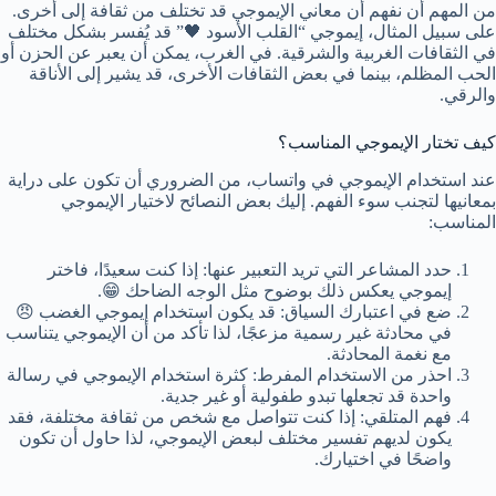
من المهم أن نفهم أن معاني الإيموجي قد تختلف من ثقافة إلى أخرى.
على سبيل المثال، إيموجي “القلب الأسود 🖤” قد يُفسر بشكل مختلف
في الثقافات الغربية والشرقية. في الغرب، يمكن أن يعبر عن الحزن أو
الحب المظلم، بينما في بعض الثقافات الأخرى، قد يشير إلى الأناقة
والرقي.
كيف تختار الإيموجي المناسب؟
عند استخدام الإيموجي في واتساب، من الضروري أن تكون على دراية
بمعانيها لتجنب سوء الفهم. إليك بعض النصائح لاختيار الإيموجي
المناسب:
حدد المشاعر التي تريد التعبير عنها: إذا كنت سعيدًا، فاختر
إيموجي يعكس ذلك بوضوح مثل الوجه الضاحك 😁.
ضع في اعتبارك السياق: قد يكون استخدام إيموجي الغضب 😠
في محادثة غير رسمية مزعجًا، لذا تأكد من أن الإيموجي يتناسب
مع نغمة المحادثة.
احذر من الاستخدام المفرط: كثرة استخدام الإيموجي في رسالة
واحدة قد تجعلها تبدو طفولية أو غير جدية.
فهم المتلقي: إذا كنت تتواصل مع شخص من ثقافة مختلفة، فقد
يكون لديهم تفسير مختلف لبعض الإيموجي، لذا حاول أن تكون
واضحًا في اختيارك.