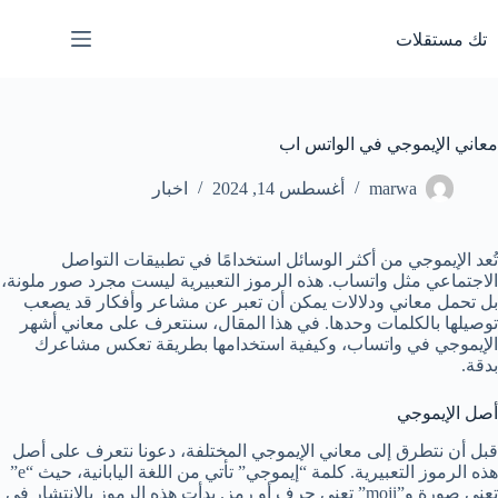
لتجاوز
لى
تك مستقلات
لمحتوى
معاني الإيموجي في الواتس اب
marwa
أغسطس 14, 2024
اخبار
تُعد الإيموجي من أكثر الوسائل استخدامًا في تطبيقات التواصل
الاجتماعي مثل واتساب. هذه الرموز التعبيرية ليست مجرد صور ملونة،
بل تحمل معاني ودلالات يمكن أن تعبر عن مشاعر وأفكار قد يصعب
توصيلها بالكلمات وحدها. في هذا المقال، سنتعرف على معاني أشهر
الإيموجي في واتساب، وكيفية استخدامها بطريقة تعكس مشاعرك
بدقة.
أصل الإيموجي
قبل أن نتطرق إلى معاني الإيموجي المختلفة، دعونا نتعرف على أصل
هذه الرموز التعبيرية. كلمة “إيموجي” تأتي من اللغة اليابانية، حيث “e”
تعني صورة و”moji” تعني حرف أو رمز. بدأت هذه الرموز بالانتشار في