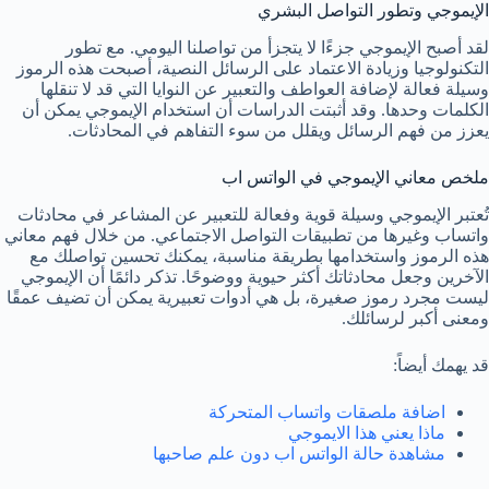
الإيموجي وتطور التواصل البشري
لقد أصبح الإيموجي جزءًا لا يتجزأ من تواصلنا اليومي. مع تطور
التكنولوجيا وزيادة الاعتماد على الرسائل النصية، أصبحت هذه الرموز
وسيلة فعالة لإضافة العواطف والتعبير عن النوايا التي قد لا تنقلها
الكلمات وحدها. وقد أثبتت الدراسات أن استخدام الإيموجي يمكن أن
يعزز من فهم الرسائل ويقلل من سوء التفاهم في المحادثات.
ملخص معاني الإيموجي في الواتس اب
تُعتبر الإيموجي وسيلة قوية وفعالة للتعبير عن المشاعر في محادثات
واتساب وغيرها من تطبيقات التواصل الاجتماعي. من خلال فهم معاني
هذه الرموز واستخدامها بطريقة مناسبة، يمكنك تحسين تواصلك مع
الآخرين وجعل محادثاتك أكثر حيوية ووضوحًا. تذكر دائمًا أن الإيموجي
ليست مجرد رموز صغيرة، بل هي أدوات تعبيرية يمكن أن تضيف عمقًا
ومعنى أكبر لرسائلك.
قد يهمك أيضاً:
اضافة ملصقات واتساب المتحركة
ماذا يعني هذا الايموجي
مشاهدة حالة الواتس اب دون علم صاحبها