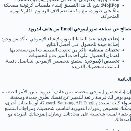
MojiPop
: يتيح لك هذا التطبيق إنشاء ملصقات كرتونية مضحكة
بناءً على صورك، مع مكتبة تضم آلاف الرسوم الكاريكاتورية
المتحركة.
نصائح عن صناعة صور ايموجي Emoji من هاتف اندرويد
إضاءة جيدة
: عند التقاط الصورة لإنشاء الإيموجي، تأكد من وجود
إضاءة جيدة للحصول على أفضل النتائج.
تحديثات منتظمة
: تأكد من تحديث التطبيقات التي تستخدمها
لضمان الحصول على أحدث الميزات والتحسينات.
تخصيص الإيموجي
: استمتع بتخصيص الإيموجي بتفاصيل دقيقة
لتناسب شخصيتك الفريدة.
الخاتمة
إن إنشاء صور إيموجي مخصصة من هاتف أندرويد ليس بالأمر الصعب،
وهو يوفر لك فرصة رائعة للتعبير عن نفسك بطرق جديدة وممتعة.
سواء كنت تستخدم Gboard، Samsung AR Emoji، أو تطبيقات أخرى،
يمكنك تخصيص رموزك التعبيرية لتناسب شخصيتك ومزاجك. استمتع
بإضفاء لمسة شخصية على محادثاتك وشارك إيموجياتك الفريدة مع
أصدقائك!