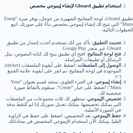
استخدام تطبيق Gboard لإنشاء إيموجي مخصص
تطبيق Gboard، لوحة المفاتيح الشهيرة من جوجل، يوفر ميزة “Emoji
Minis” التي تتيح لك إنشاء إيموجي مخصص بناءً على صورتك. اتبع
الخطوات التالية:
تحديث التطبيق
: تأكد من أنك تستخدم أحدث إصدار من تطبيق
Gboard عبر متجر Google Play.
فتح لوحة المفاتيح
: افتح أي تطبيق يتيح لك كتابة النصوص، مثل
الرسائل أو تطبيقات المراسلة.
الوصول إلى الملصقات
: اضغط على أيقونة الملصقات (sticker)
الموجودة في لوحة المفاتيح، ثم انقر على أيقونة علامة الجمع
(+).
إنشاء إيموجي
: في الجزء العلوي، ستجد قسم بعنوان “Your
Minis”؛ اضغط على خيار “Create”. ستقوم بالتقاط صورة
شخصية لك.
تخصيص الإيموجي
: ستظهر لك ثلاث مجموعات من الملصقات
التي يمكنك تخصيصها. يمكنك تعديل صورتك إذا لم تُلتقط بدقة
في الصورة الأصلية.
حفظ الإيموجي
: بعد التخصيص، اضغط على حفظ في الزاوية
العليا. يمكنك الآن استخدام الإيموجي المخصص في محادثاتك.