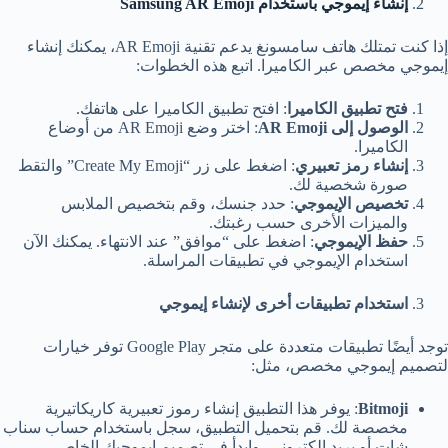
إنشاء إيموجي باستخدام Samsung AR Emoji
إذا كنت تمتلك هاتف سامسونغ يدعم تقنية AR Emoji، يمكنك إنشاء
إيموجي مخصص عبر الكاميرا. اتبع هذه الخطوات:
فتح تطبيق الكاميرا
: افتح تطبيق الكاميرا على هاتفك.
الوصول إلى
AR Emoji
: اختر وضع AR Emoji من أوضاع
الكاميرا.
إنشاء رمز تعبيري
: اضغط على زر “Create My Emoji” والتقط
صورة شخصية لك.
تخصيص الإيموجي
: حدد جنسك، وقم بتخصيص الملابس
والميزات الأخرى حسب رغبتك.
حفظ الإيموجي
: اضغط على “موافق” عند الانتهاء. يمكنك الآن
استخدام الإيموجي في تطبيقات المراسلة.
استخدام تطبيقات أخرى لإنشاء إيموجي
توجد أيضًا تطبيقات متعددة على متجر Google Play توفر خيارات
لتصميم إيموجي مخصص، مثل:
Bitmoji
: يوفر هذا التطبيق إنشاء رموز تعبيرية كاريكاتيرية
مخصصة لك. قم بتحميل التطبيق، سجل باستخدام حساب سناب
شات أو بريد إلكتروني، وابدأ في تصميم إيموجيك الخاص.