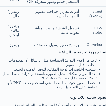
التسجيل فيديو وصور متحركة GIF
Snagit
أدوات تحرير احترافية لتصوير
ويندوز /
(مدفوع)
الصور والفيديو
ماك
ويندوز /
OBS
تسجيل الشاشة والبث المباشر
ماك /
Studio
بجودة عالية
لينكس
Greenshot
برنامج صغير وسهل الاستخدام
ويندوز
نصائح مهمة عند تصوير الشاشة
تأكد من إغلاق النوافذ الحساسة مثل الرسائل أو المعلومات
الخاصة قبل التصوير.
استخدم اختصارات لوحة المفاتيح لتوفير الوقت والجهد.
بعد التصوير، يمكنك تعديل الصورة باستخدام أدوات بسيطة مثل
Paint
أو
Canva
أو
Photoshop Express
.
لحفظ الصور بجودة مناسبة للنشر، استخدم صيغة
PNG
لأنها
تحافظ على التفاصيل بدقة.
تصوير شاشة اللاب توب
تصوير شاشة اللاب توب أصبح أمرًا ضروريًا في الحياة اليومية —