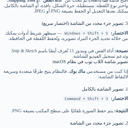
افتح قائمة
ابدأ (Start)
ثم ابحث عن
“أداة القص”
أو
Snipping Tool
،
واختر نوع اللقطة: مستطيلة، حرة الشكل، نافذة، أو الشاشة بالكامل.
يمكنك بعدها التعديل أو الحفظ بصيغة PNG أو JPEG.
5. تصوير جزء محدد من الشاشة (اختصار سريع)
الاختصار:
— سيظهر شريط أدوات يمكنك
Windows + Shift + S
من خلاله تحديد الجزء المراد تصويره، وتُحفظ اللقطة في الحافظة.
نصيحة:
أداة القص في ويندوز 11 تُعرف أيضًا باسم
Snip & Sketch
وتدعم تسجيل الفيديو للشاشة.
تصوير شاشة اللاب توب في نظام macOS
إذا كنت من مستخدمي
ماك بوك
، فالنظام يتيح طرقًا متعددة وسريعة
لالتقاط الشاشة:
1. تصوير الشاشة بالكامل
الاختصار:
Command + Shift + 3
النتيجة:
يتم حفظ الصورة تلقائيًا على سطح المكتب بصيغة PNG.
2. تصوير جزء محدد من الشاشة