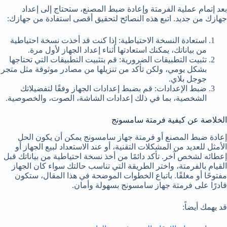
بعد إتمام عملية الفرمتة وإعادة ضبط المصنع، ستحتاج إلى إعداد
جهازك من جديد. اتبع هذه النصائح لتحقيق أقصى استفادة من جهازك:
استعادة النسخة الاحتياطية: إذا كنت قد أخذت نسخة احتياطية
من بياناتك، يمكنك استعادتها أثناء إعداد الجهاز لأول مرة.
تثبيت التطبيقات الضرورية: قم بتثبيت التطبيقات التي تحتاجها
بشكل يومي، ولكن تأكد من تنزيلها من مصادر موثوقة مثل متجر
جوجل بلاي.
ضبط الإعدادات: قم بضبط إعدادات الجهاز وفقًا لتفضيلاتك
الشخصية، بما في ذلك إعدادات الشاشة، الصوت، والخصوصية.
الخلاصة عن كيفية فرمتة سامسونج
إعادة ضبط المصنع أو فرمتة جهاز سامسونج يمكن أن يكون الحل
الأمثل للعديد من المشكلات التقنية، أو عند الاستعداد لبيع الجهاز أو
إعطائه لشخص آخر. تأكد دائمًا من أخذ نسخة احتياطية من بياناتك قبل
القيام بالفرمتة، واختر الطريقة التي تناسب حالتك سواء كان الجهاز
مفتوحًا أو مغلقًا. باتباع الخطوات الموضحة في هذا المقال، ستكون
قادرًا على فرمتة جهاز سامسونج بسهولة وأمان.
قد يهمك أيضاً: