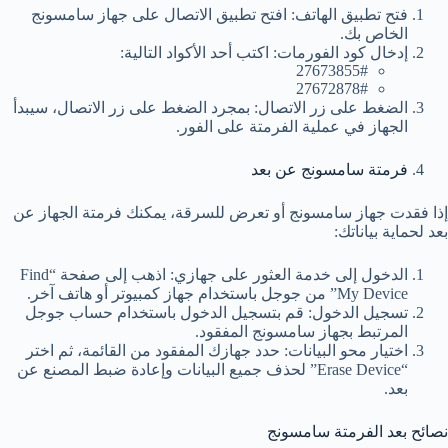
فتح تطبيق الهاتف: افتح تطبيق الاتصال على جهاز سامسونج
الخاص بك.
إدخال كود الفورمات: اكتب أحد الأكواد التالية:
27673855#
27672878#
الضغط على زر الاتصال: بمجرد الضغط على زر الاتصال، سيبدأ
الجهاز في عملية الفرمتة على الفور.
فرمتة سامسونج عن بعد
إذا فقدت جهاز سامسونج أو تعرض للسرقة، يمكنك فرمتة الجهاز عن
بعد لحماية بياناتك:
الدخول إلى خدمة العثور على جهازي: اذهب إلى صفحة “Find
My Device” من جوجل باستخدام جهاز كمبيوتر أو هاتف آخر.
تسجيل الدخول: قم بتسجيل الدخول باستخدام حساب جوجل
المرتبط بجهاز سامسونج المفقود.
اختيار محو البيانات: حدد جهازك المفقود من القائمة، ثم اختر
“Erase Device” لحذف جميع البيانات وإعادة ضبط المصنع عن
بعد.
نصائح بعد الفرمتة سامسونج