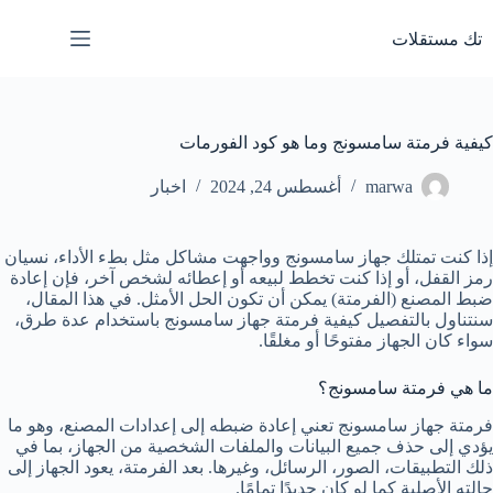
لتجاوز
لى
تك مستقلات
لمحتوى
كيفية فرمتة سامسونج وما هو كود الفورمات
marwa
أغسطس 24, 2024
اخبار
إذا كنت تمتلك جهاز سامسونج وواجهت مشاكل مثل بطء الأداء، نسيان
رمز القفل، أو إذا كنت تخطط لبيعه أو إعطائه لشخص آخر، فإن إعادة
ضبط المصنع (الفرمتة) يمكن أن تكون الحل الأمثل. في هذا المقال،
سنتناول بالتفصيل كيفية فرمتة جهاز سامسونج باستخدام عدة طرق،
سواء كان الجهاز مفتوحًا أو مغلقًا.
ما هي فرمتة سامسونج؟
فرمتة جهاز سامسونج تعني إعادة ضبطه إلى إعدادات المصنع، وهو ما
يؤدي إلى حذف جميع البيانات والملفات الشخصية من الجهاز، بما في
ذلك التطبيقات، الصور، الرسائل، وغيرها. بعد الفرمتة، يعود الجهاز إلى
حالته الأصلية كما لو كان جديدًا تمامًا.