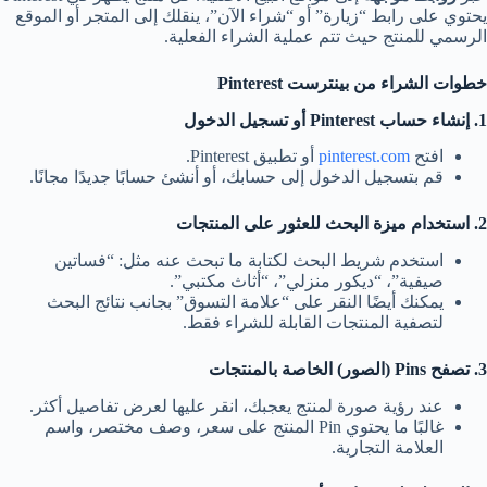
يحتوي على رابط “زيارة” أو “شراء الآن”، ينقلك إلى المتجر أو الموقع
الرسمي للمنتج حيث تتم عملية الشراء الفعلية.
خطوات الشراء من بينترست Pinterest
1. إنشاء حساب Pinterest أو تسجيل الدخول
افتح
pinterest.com
أو تطبيق Pinterest.
قم بتسجيل الدخول إلى حسابك، أو أنشئ حسابًا جديدًا مجانًا.
2. استخدام ميزة البحث للعثور على المنتجات
استخدم شريط البحث لكتابة ما تبحث عنه مثل: “فساتين
صيفية”، “ديكور منزلي”، “أثاث مكتبي”.
يمكنك أيضًا النقر على “علامة التسوق” بجانب نتائج البحث
لتصفية المنتجات القابلة للشراء فقط.
3. تصفح Pins (الصور) الخاصة بالمنتجات
عند رؤية صورة لمنتج يعجبك، انقر عليها لعرض تفاصيل أكثر.
غالبًا ما يحتوي Pin المنتج على سعر، وصف مختصر، واسم
العلامة التجارية.