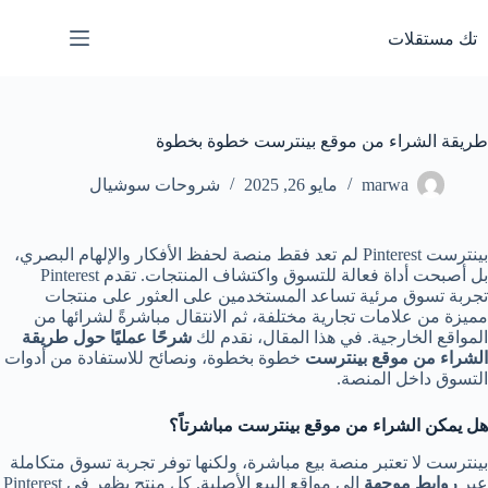
لتجاوز
لى
تك مستقلات
لمحتوى
طريقة الشراء من موقع بينترست خطوة بخطوة
marwa
مايو 26, 2025
شروحات سوشيال
بينترست Pinterest لم تعد فقط منصة لحفظ الأفكار والإلهام البصري،
بل أصبحت أداة فعالة للتسوق واكتشاف المنتجات. تقدم Pinterest
تجربة تسوق مرئية تساعد المستخدمين على العثور على منتجات
مميزة من علامات تجارية مختلفة، ثم الانتقال مباشرةً لشرائها من
المواقع الخارجية. في هذا المقال، نقدم لك
شرحًا عمليًا حول طريقة
الشراء من موقع بينترست
خطوة بخطوة، ونصائح للاستفادة من أدوات
التسوق داخل المنصة.
هل يمكن الشراء من موقع بينترست مباشرتاً؟
بينترست لا تعتبر منصة بيع مباشرة، ولكنها توفر تجربة تسوق متكاملة
عبر
روابط موجهة
إلى مواقع البيع الأصلية. كل منتج يظهر في Pinterest