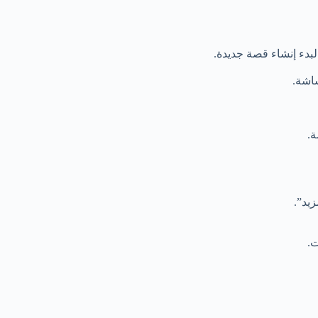
دء إنشاء قصة جديدة.
شاشة.
ة.
يد”.
ت.