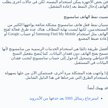
في بعض الأجهزة يمكن استخدام البصمة، لكن في حالات أخرى يطلب
الهاتف إدخال النمط بعد إعادة التشغيل.
نسيت نمط الهاتف سامسونج
نسيان نمط قفل هاتف سامسونج مشكلة شائعة يواجهها الكثير من
المستخدمين، لكنها ليست نهاية المطاف. هناك عدة طرق فعالة لفتح
الهاتف مثل استخدام Samsung Find My Mobile أو حساب Google أو
إعادة ضبط المصنع.
أفضل طريقة دائمًا هي استخدام الخدمات الرسمية من سامسونج لأنها
تسمح بفتح الهاتف دون فقدان البيانات. كما يُنصح بتفعيل النسخ
الاحتياطي وتسجيل الدخول إلى حساب سامسونج لتجنب فقدان
البيانات في المستقبل.
إذا واجهت هذه المشكلة مرة أخرى، فستتمكن الآن من حلها بسهولة
باستخدام الطرق التي شرحناها في هذا الدليل الشامل.
قد يهمك أيضاً:
استرجاع رسائل SMS بعد حذفها من الأندرويد