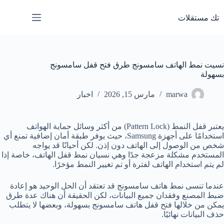
لتجاوز
لى
تك مستقلات
لمحتوى
نسيت نمط الهاتف سامسونج طرق فتح قفل سامسونج
بسهولة
marwa
مارس 15, 2026
اخبار
يعتبر قفل النمط (Pattern Lock) من أكثر وسائل حماية الهواتف
استخدامًا على أجهزة Samsung، حيث يوفر طبقة أمان إضافية تمنع أي
شخص من الوصول إلى الهاتف دون إذن. لكن أحيانًا قد يواجه
المستخدم مشكلة مزعجة جدًا وهي نسيان نمط قفل الهاتف، خاصة إذا
لم يتم استخدام الهاتف لفترة أو تم تغيير النمط مؤخرًا.
عندما تنسى نمط هاتف سامسونج قد تعتقد أن الحل الوحيد هو إعادة
ضبط المصنع وفقدان جميع البيانات، لكن الحقيقة أن هناك عدة طرق
يمكن من خلالها فتح قفل هاتف سامسونج بسهولة، وبعضها لا يتطلب
حذف البيانات نهائيًا.