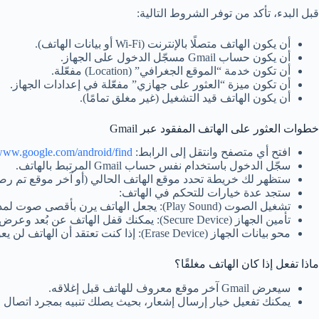
قبل البدء، تأكد من توفر الشروط التالية:
أن يكون الهاتف متصلًا بالإنترنت (Wi-Fi أو بيانات الهاتف).
أن يكون حساب Gmail مسجّل الدخول على الجهاز.
أن تكون خدمة “الموقع الجغرافي” (Location) مفعّلة.
أن تكون ميزة “العثور على جهازي” مفعّلة في إعدادات الجهاز.
أن يكون الهاتف قيد التشغيل (غير مغلق تمامًا).
خطوات العثور على الهاتف المفقود عبر Gmail
افتح أي متصفح وانتقل إلى الرابط:
https://www.google.com/android/find
سجّل الدخول باستخدام نفس حساب Gmail المرتبط بالهاتف.
ستظهر لك خريطة تحدد موقع الهاتف الحالي (أو آخر موقع تم رص
ستجد عدة خيارات للتحكم في الهاتف:
تشغيل الصوت (Play Sound): يجعل الهاتف يرن بأقصى صوت لمدة 5 دقائق حتى لو كان في الوضع الصامت.
تأمين الجهاز (Secure Device): يمكنك قفل الهاتف عن بُعد وعرض رسالة أو رقم اتصال على الشاشة.
محو بيانات الجهاز (Erase Device): إذا كنت تعتقد أن الهاتف لن يعود إليك، يمكنك حذف جميع بياناتك لحماية خصوصيتك.
ماذا تفعل إذا كان الهاتف مغلقًا؟
سيعرض Gmail آخر موقع معروف للهاتف قبل إغلاقه.
يمكنك تفعيل خيار إرسال إشعار، بحيث يصلك تنبيه بمجرد اتصال ال