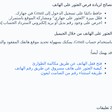
نصائح لزيادة فرص العثور على الهاتف
حافظ دائمًا على تسجيل الدخول إلى Gmail في جهازك.
فعّل ميزة “العثور على جهازي” ومشاركة الموقع باستمرار.
احرص على وجود رقم بديل أو بريد إلكتروني لاسترداد الحساب إذ
العثور على الهاتف من خلال الجيميل
باستخدام حساب Gmail، يمكنك بسهولة تحديد موقع هاتفك المفقود والتحكم فيه عن بُعد لحماية بياناتك وزيادة فرص استعادته. هذه الميزة مجانية وتأتي مدمجة في أجهزة أندرويد، لذا يُنصح بتفعيلها دائمًا.
قد يهمك أيضاً:
فتح قفل الهاتف عن طريق مكالمة الطوارئ
كيفية العثور على هاتف مسروق عن طريق رقم الهاتف
طريقة استثناء رقم من الصامت ايفون
2 تعليقات