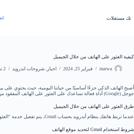
لتجاوز
لى
لمحتوى
تك مستقلات
اخ
كيفية العثور على الهاتف من خلال الجيميل
marwa
فبراير 25, 2024
اخبار
,
شروحات اندرويد
2 تعليقات
أصبح الهاتف الذكي جزءًا أساسيًا من حياتنا اليومية، حيث يحتوي على ب
جوجل (Google) أداة فعالة تساعدك على العثور على الهاتف المفقود من خلال حساب Gmail.
طرق العثور على الهاتف من خلال الجيميل
عندما تربط هاتفك بنظام أندرويد بحساب Gmail، يتم تفعيل خدمة “العثور على جهازي” (Find My Device) تلقائيًا. هذه الخدمة تسمح لك بالوصول إلى موقع هاتفك على الخريطة والتحكم فيه عن بُعد في حال فقدانه.
شروط استخدام Gmail لتحديد موقع الهاتف