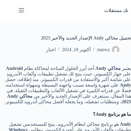
لتجاوز
لى
تك مستقلات
لمحتوى
تحميل محاكي Andy الإصدار الجديد والأخير 2025
marwa
أكتوبر 18, 2024
اخبار
يعتبر
محاكي
Andy
أحد أبرز الحلول المتاحة لمحاكاة نظام
Android
على جهاز الكمبيوتر، حيث يتيح لك تشغيل تطبيقات وألعاب الأندرويد
على شاشة أكبر والاستفادة من قدرات الكمبيوتر. منذ إطلاقه، حصل
Andy
على شهرة واسعة بسبب واجهته البسيطة وسهولة استخدامه،
فضلًا عن قدراته الكبيرة في تشغيل الألعاب والتطبيقات الثقيلة. في
هذا المقال، سنتعرف على الإصدار الجديد والأخير من
محاكي
Andy
2025
، ومتطلبات تشغيله، وما يجعله أفضل محاكي أندرويد للكمبيوتر.
ما هو برنامج Andy
؟
Andy
هو برنامج محاكي لنظام الأندرويد، يتيح للمستخدمين تشغيل
تطبيقات وألعاب الأندرويد على أجهزة الكمبيوتر بنظامي
Windows