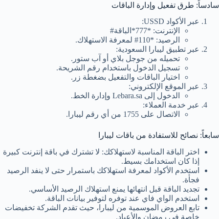
سادساً: طرق تفعيل وإدارة الباقات
عبر الأكواد USSD:
الإنترنت: *777*الباقة#
الرصيد: *110# لمعرفة الاستهلاك.
عبر تطبيق ليبارا السعودية:
تحميله من جوجل بلاي أو آب ستور.
تسجيل الدخول باستخدام رقم الشريحة.
اختيار الباقات والتفعيل بضغطة زر.
عبر الموقع الإلكتروني:
الدخول إلى Lebara.sa وإدارة الخط.
عبر خدمة العملاء:
الاتصال على 1755 من أي رقم ليبارا.
سابعاً: نصائح للاستفادة من باقات ليبارا
اختر الباقة المناسبة لاستهلاكك: لا تشترك في باقة إنترنت كبيرة
إذا كان استخدامك بسيط.
استخدم الأكواد لمعرفة استهلاكك باستمرار حتى لا ينفد الرصيد
فجأة.
تجديد الباقة قبل انتهائها يمنع استهلاك الرصيد الأساسي.
استخدم الواي فاي عند توفره لتوفير بيانات الباقة.
تابع العروض الموسمية من ليبارا، حيث تقدم الشركة تخفيضات
خاصة في رمضان والأعياد.