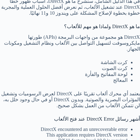
في هذا الدليل الشامل، سنشرح ما هو DirectX، أسباب ظهور خطأ
DirectX عند تشغيل الألعاب، ثم نعرض أفضل الحلول العملية والمجربة
خطوة بخطوة لإصلاح المشكلة على ويندوز 10 و11 نهائيًا.
ما هو DirectX ولماذا هو مهم للألعاب؟
DirectX هو مجموعة من واجهات البرمجة (APIs) طورتها
مايكروسوفت لتسهيل التواصل بين الألعاب ونظام التشغيل ومكونات
الجهاز.
كرت الشاشة
كرت الصوت
لوحة المفاتيح والفأرة
المعالج
يعتمد أي محرك ألعاب تقريبًا على DirectX لعرض الرسوميات وتشغيل
المؤثرات البصرية والصوتية. وبدون DirectX أو في حال وجود خلل به،
لن تتمكن الألعاب من العمل بشكل صحيح.
أشهر رسائل DirectX Error عند فتح الألعاب
DirectX encountered an unrecoverable error
This application requires DirectX version