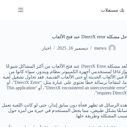
لتجاوز
لى
تك مستقلات
لمحتوى
حل مشكلة DirectX error عند فتح الألعاب
marwa
ديسمبر 16, 2025
اخبار
تُعد مشكلة DirectX Error عند فتح الألعاب من أكثر المشاكل شيوعًا
وإزعاجًا لمستخدمي أجهزة الكمبيوتر بنظام ويندوز، سواء كانوا من
لاعبي الألعاب الحديثة أو حتى الألعاب القديمة. فقد تحاول تشغيل لعبة
ما، لتتفاجأ برسالة خطأ تحتوي على عبارة مثل: “DirectX Error”، أو
“DirectX encountered an unrecoverable error”، أو “This application
requires DirectX”.
هذه الرسائل قد تظهر فجأة دون سابق إنذار، حتى لو كانت اللعبة تعمل
سابقًا بشكل طبيعي، مما يجعل المستخدم في حيرة من أمره حول
سبب المشكلة وطريقة حلها.