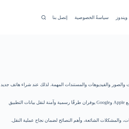
ويندوز
سياسةُ الخصوصية
إتصل بنا
 المحادثات والصور والفيديوهات والمستندات المهمة. لذلك عند شراء هاتف جديد
في الماضي، كان نقل محادثات واتساب بين النظامين يعتمد على برامج خارجية قد تكون مدفوعة أو غير موثوقة، لكن أصبح واتساب بالتعاون مع Apple وGoogle يوفران طرقًا رسمية وآمنة لنقل بيانات التطبيق
ت، والمشكلات الشائعة، وأهم النصائح لضمان نجاح عملية النقل.