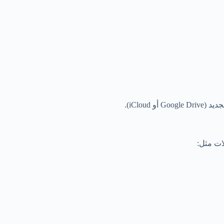
iClou).
ات مثل: