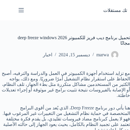
لتجاوز
لى
تك مستقلات
لمحتوى
تحميل برنامج ديب فريز للكمبيوتر deep freeze windows 2026
مجانًا
marwa
ديسمبر 15, 2024
اخبار
مع تزايد استخدام أجهزة الكمبيوتر في العمل والدراسة والترفيه، أصبح
الحفاظ على استقرار نظام التشغيل أمرًا ضروريًا. ومع ذلك، يواجه
الكثير من المستخدمين مشاكل متكررة مثل بطء الجهاز، تلف النظام،
أو الإصابة بالفيروسات نتيجة تثبيت برامج غير موثوقة أو إجراء تعديلات
خاطئة.
هنا يأتي دور برنامج Deep Freeze، الذي يُعد من أقوى البرامج
المتخصصة في حماية نظام التشغيل من التغييرات غير المرغوب فيها.
فهو لا يعمل كبرنامج مضاد فيروسات تقليدي، بل يقدم فكرة مختلفة
تعتمد على تجميد النظام بالكامل، بحيث يعود الجهاز إلى حالته الأصلية
بعد كل إعادة تشغيل.