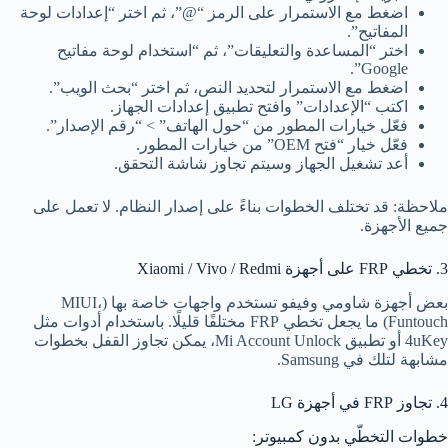
اضغط مع الاستمرار على الرمز “@”، ثم اختر “إعدادات لوحة
المفاتيح”.
اختر “المساعدة والتعليقات”، ثم “استخدام لوحة مفاتيح
Google”.
اضغط مع الاستمرار لتحديد النص، ثم اختر “بحث الويب”.
اكتب “الإعدادات” وافتح تطبيق إعدادات الجهاز.
فعّل خيارات المطور من “حول الهاتف” > “رقم الإصدار”.
فعّل خيار “فتح OEM” من خيارات المطور.
أعد تشغيل الجهاز وسيتم تجاوز شاشة التحقق.
ملاحظة: قد تختلف الخطوات بناءً على إصدار النظام. لا تعمل على
جميع الأجهزة.
3. تخطي FRP على أجهزة Xiaomi / Vivo / Redmi
بعض أجهزة شاومي وفيفو تستخدم واجهات خاصة بها (MIUI،
Funtouch) ما يجعل تخطي FRP مختلفًا قليلًا. باستخدام أدوات مثل
4uKey أو تطبيق Mi Account Unlock، يمكن تجاوز القفل بخطوات
مشابهة لتلك في Samsung.
4. تجاوز FRP في أجهزة LG
خطوات التخطّي بدون كمبيوتر: