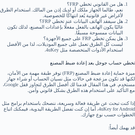
هل من القانوني تخطي FRP؟
نعم، طالما الجهاز ملكك أو لديك إذن من المالك. استخدام الطرق
لأغراض غير قانونية يُعد انتهاكًا للخصوصية.
هل سيفقد الهاتف البيانات عند تخطي FRP؟
غالبًا يكون الهاتف بالفعل مفعلًا بإعدادات المصنع، لذلك تكون
البيانات ممسوحة مسبقًا.
هل يمكن تخطي FRP على جميع الأجهزة؟
ليست كل الطرق تعمل على جميع الموديلات، لذا من الأفضل
استخدام الأدوات المتخصصة مثل 4uKey.
تخطي حساب جوجل بعد إعادة ضبط المصنع
ميزة حماية إعادة ضبط المصنع (FRP) توفر طبقة مهمة من الأمان،
لكنها قد تكون مزعجة في حالات مثل نسيان الحساب أو شراء جهاز
مستخدم. في هذا المقال قدمنا لك أفضل الطرق لتجاوز قفل Google،
مع التأكيد على استخدام هذه الطرق بشكل قانوني وآمن.
إذا كنت تبحث عن طريقة فعالة وسريعة، ننصحك باستخدام برامج مثل
4uKey for Android، أما إن كنت تفضل الطريقة اليدوية، فيمكنك اتباع
الخطوات حسب نوع جهازك.
قد يهمك أيضاً: