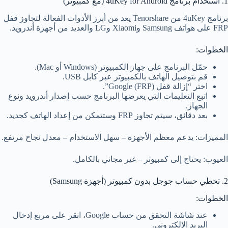
1. استخدام برنامج 4uKey for Android (مع كمبيوتر)
برنامج 4uKey من Tenorshare يعد من أبرز الأدوات الفعالة لتجاوز قفل
FRP على هواتف Samsung وXiaomi وLG والعديد من أجهزة أندرويد.
الخطوات:
حمّل البرنامج على جهاز الكمبيوتر (Windows أو Mac).
قم بتوصيل الهاتف بالكمبيوتر عبر كابل USB.
اختر “إزالة قفل Google (FRP)”.
اتبع التعليمات التي يعرضها البرنامج حسب إصدار أندرويد ونوع
الجهاز.
بعد دقائق، سيتم تجاوز FRP وستتمكن من إعداد الهاتف كجديد.
المميزات: يدعم معظم الأجهزة – سهل الاستخدام – معدل نجاح مرتفع.
العيوب: يحتاج إلى كمبيوتر – غير مجاني بالكامل.
2. تخطي حساب جوجل بدون كمبيوتر (أجهزة Samsung)
الخطوات:
عند شاشة التحقق من حساب Google، انقر على مربع إدخال
البريد الإلكتروني.