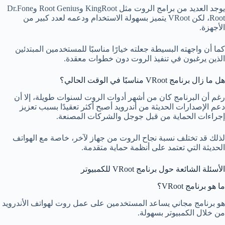
يوجد العديد من برامج الروت مثل KingRoot وRoot Genius وDr.Fone
Root، لكن VRoot يتميز بسهولة الاستخدام ودعمه لعدد كبير من
الأجهزة.
كما أن واجهته البسيطة جعلته خيارًا مناسبًا للمستخدمين المبتدئين
الذين يرغبون في تنفيذ الروت دون خطوات معقدة.
هل ما زال برنامج VRoot مناسبًا في الوقت الحالي؟
رغم أن البرنامج كان من أشهر أدوات الروت لسنوات طويلة، إلا أن
دعم الإصدارات الحديثة من أندرويد أصبح أكثر تعقيدًا بسبب تعزيز
إجراءات الحماية من قبل جوجل والشركات المصنعة.
لذلك قد تختلف نسبة نجاح الروت من جهاز لآخر، خاصة مع الهواتف
الحديثة التي تعتمد على أنظمة حماية متقدمة.
الأسئلة الشائعة حول برنامج VRoot للكمبيوتر
ما هو برنامج VRoot؟
هو برنامج مجاني يساعد المستخدمين على عمل روت لهواتف الأندرويد
من خلال الكمبيوتر بسهولة.