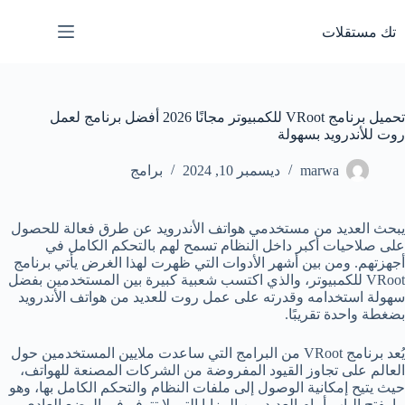
لتجاوز
لى
تك مستقلات
لمحتوى
تحميل برنامج VRoot للكمبيوتر مجانًا 2026 أفضل برنامج لعمل
روت للأندرويد بسهولة
marwa
ديسمبر 10, 2024
برامج
يبحث العديد من مستخدمي هواتف الأندرويد عن طرق فعالة للحصول
على صلاحيات أكبر داخل النظام تسمح لهم بالتحكم الكامل في
أجهزتهم. ومن بين أشهر الأدوات التي ظهرت لهذا الغرض يأتي برنامج
VRoot للكمبيوتر، والذي اكتسب شعبية كبيرة بين المستخدمين بفضل
سهولة استخدامه وقدرته على عمل روت للعديد من هواتف الأندرويد
بضغطة واحدة تقريبًا.
يُعد برنامج VRoot من البرامج التي ساعدت ملايين المستخدمين حول
العالم على تجاوز القيود المفروضة من الشركات المصنعة للهواتف،
حيث يتيح إمكانية الوصول إلى ملفات النظام والتحكم الكامل بها، وهو
ما يفتح الباب أمام العديد من المزايا التي لا تتوفر في الوضع العادي