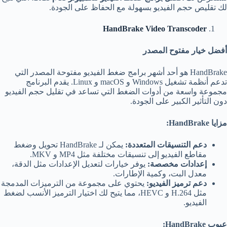
لك تقليص حجم الفيديو بسهولة مع الحفاظ على الجودة.
HandBrake Video Transcoder
أفضل خيار مفتوح المصدر
HandBrake هو أحد أشهر برامج ضغط الفيديو مفتوحة المصدر التي
تدعم أنظمة تشغيل Windows و macOS و Linux. يقدم البرنامج
مجموعة واسعة من أدوات الضغط التي تساعد في تقليل حجم الفيديو
دون التأثير الكبير على الجودة.
مزايا
HandBrake:
دعم التنسيقات المتعددة
:
يمكن لـ HandBrake تحويل وضغط
مقاطع الفيديو إلى تنسيقات مختلفة مثل MP4 و MKV.
إعدادات مخصصة
:
يوفر خيارات لتعديل الإعدادات مثل الدقة،
معدل البت، وكمية الإطارات.
دعم ترميز الفيديو
:
يحتوي على مجموعة من الترميزات المدمجة
مثل H.264 و HEVC، مما يتيح لك اختيار الترميز الأنسب لضغط
الفيديو.
عيوب
HandBrake: