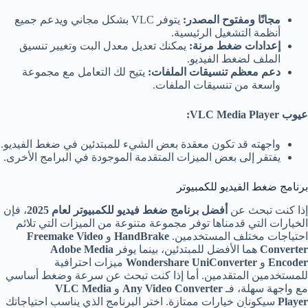
مجانًا ومفتوح المصدر
:
يتوفر VLC بشكل مجاني ويدعم جميع
أنظمة التشغيل الرئيسية.
إعدادات ضغط مرنة
:
يمكنك تعديل معدل البت وتغيير تنسيق
الملف لضغط الفيديو.
دعم معظم تنسيقات الملفات
:
يتيح لك التعامل مع مجموعة
واسعة من تنسيقات الملفات.
عيوب
VLC Media Player:
واجهته قد تكون معقدة بعض الشيء للمبتدئين في ضغط الفيديو.
يفتقر إلى بعض الميزات المتقدمة الموجودة في البرامج الأخرى.
برنامج ضغط الفيديو للكمبيوتر
إذا كنت تبحث عن
أفضل برنامج ضغط فيديو للكمبيوتر لعام 2025
، فإن
الخيارات التي قدمناها توفر مجموعة متنوعة من الميزات التي تلائم
احتياجات مختلف المستخدمين.
HandBrake
و
Freemake Video
Converter
هما الأفضل للمبتدئين، بينما يوفر
Adobe Media
Encoder
و
Wondershare UniConverter
ميزات احترافية
للمستخدمين المتقدمين. أما إذا كنت تبحث عن سرعة وضغط أساسي
مع واجهة سهلة، فـ
Any Video Converter
و
VLC Media
Player
سيكونان خيارات ممتازة. اختر البرنامج الذي يناسب احتياجاتك