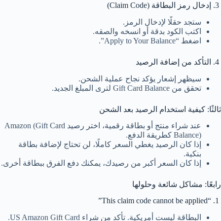
3. إدخال رمز البطاقة (Claim Code)
ستجد حقلًا لإدخال الرمز.
اكتب الكود بدقة أو انسخه والصقه.
اضغط “Apply to Your Balance”.
4. التأكد من إضافة الرصيد
سيظهر إشعار يؤكد نجاح عملية الشحن.
تحقق من Gift Card Balance لترى المبلغ الجديد.
ثالثًا: كيفية استخدام الرصيد بعد الشحن
عند شراء منتج أو بطاقة رقمية، اختر رصيد Amazon (Gift Card
Balance) كطريقة الدفع.
إذا كان الرصيد يغطي السعر كاملًا، لن تحتاج لإضافة بطاقة
بنكية.
إذا كان السعر أكبر من رصيدك، يمكنك دفع الفرق ببطاقة أخرى.
رابعًا: مشاكل شائعة وحلولها
1. “This claim code cannot be applied”
البطاقة ليست أمريكية. تأكد من شراء US Amazon Gift Card.