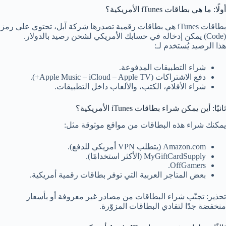
أولًا: ما هي بطاقات iTunes الأمريكية؟
بطاقات iTunes هي بطاقات رقمية تصدرها شركة آبل، تحتوي على رمز
(Code) يمكن إدخاله في حسابك الأمريكي لشحن رصيد بالدولار.
هذا الرصيد يُستخدم لـ:
شراء التطبيقات المدفوعة.
دفع الاشتراكات (Apple Music – iCloud – Apple TV+).
شراء الأفلام، الكتب، والألعاب داخل التطبيقات.
ثانيًا: أين يمكن شراء بطاقات iTunes الأمريكية؟
يمكنك شراء هذه البطاقات من مواقع موثوقة مثل:
Amazon.com (يتطلب VPN أمريكي للدفع).
MyGiftCardSupply (الأكثر استخدامًا).
OffGamers.
بعض المتاجر العربية التي توفر بطاقات رقمية أمريكية.
تحذير: تجنّب شراء البطاقات من مصادر غير معروفة أو بأسعار
منخفضة جدًا لتفادي البطاقات المزوّرة.