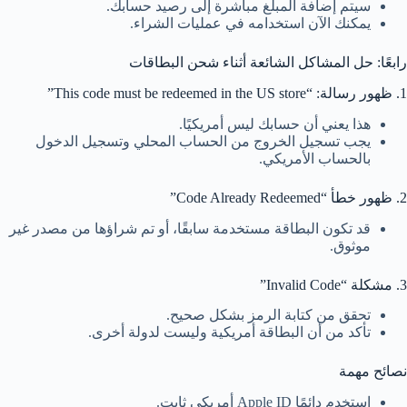
سيتم إضافة المبلغ مباشرة إلى رصيد حسابك.
يمكنك الآن استخدامه في عمليات الشراء.
رابعًا: حل المشاكل الشائعة أثناء شحن البطاقات
1. ظهور رسالة: “This code must be redeemed in the US store”
هذا يعني أن حسابك ليس أمريكيًا.
يجب تسجيل الخروج من الحساب المحلي وتسجيل الدخول
بالحساب الأمريكي.
2. ظهور خطأ “Code Already Redeemed”
قد تكون البطاقة مستخدمة سابقًا، أو تم شراؤها من مصدر غير
موثوق.
3. مشكلة “Invalid Code”
تحقق من كتابة الرمز بشكل صحيح.
تأكد من أن البطاقة أمريكية وليست لدولة أخرى.
نصائح مهمة
استخدم دائمًا Apple ID أمريكي ثابت.