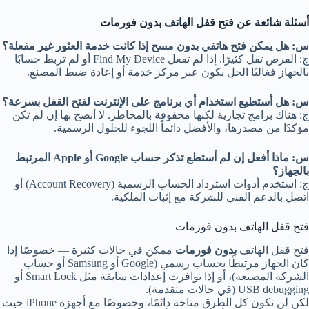
أسئلة شائعة عن فتح قفل الهاتف بدون فورمات
س: هل يمكن فتح هاتفي بدون مسح إذا كانت خدمة العثور غير مفعلة؟
ج: الفرص تقل كثيرًا. إذا لم تفعل Find My Device أو لم تربط حسابًا
بالجهاز فغالبًا الحل يكون عبر مركز خدمة أو إعادة ضبط المصنع.
س: هل أستطيع استخدام أي برنامج على الإنترنت لفتح القفل بسرعة؟
ج: هناك برامج تجارية لكنها محفوفة بالمخاطر. لا أنصح بها إن لم تكن
مؤكدًا من مصدرها، والأفضل دائماً اللجوء للحلول الرسمية.
س: ماذا أفعل إن لم أستطع تذكر حساب Google أو Apple المرتبط
بالجهاز؟
ج: استخدم أدوات استرداد الحساب الرسمية (Account Recovery) أو
اتصل بالدعم الفني للشركة مع إثبات الملكية.
فتح قفل الهاتف بدون فورمات
فتح قفل الهاتف
بدون فورمات
ممكن في حالات كثيرة — خصوصًا إذا
كان الجهاز مرتبطًا بحساب رسمي (Google أو Samsung أو حساب
الشركة المصنعة)، أو إذا توافرت إعدادات سابقة مثل Smart Lock أو
USB debugging (في حالات متقدمة).
لكن لن تكون كل الطرق متاحة دائمًا، وخصوصًا مع أجهزة iPhone حيث