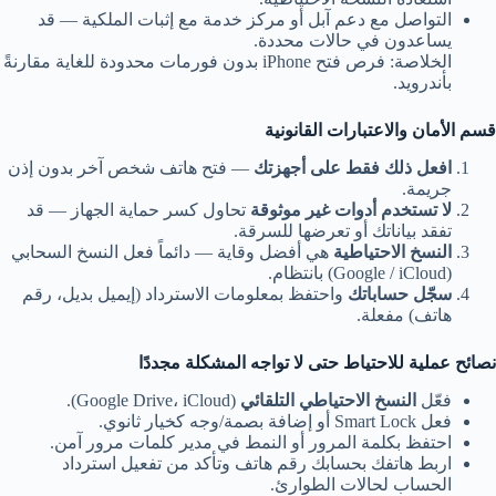
التواصل مع دعم آبل أو مركز خدمة مع إثبات الملكية — قد
يساعدون في حالات محددة.
الخلاصة: فرص فتح iPhone بدون فورمات محدودة للغاية مقارنةً
بأندرويد.
قسم الأمان والاعتبارات القانونية
افعل ذلك فقط على أجهزتك
— فتح هاتف شخص آخر بدون إذن
جريمة.
لا تستخدم أدوات غير موثوقة
تحاول كسر حماية الجهاز — قد
تفقد بياناتك أو تعرضها للسرقة.
النسخ الاحتياطية
هي أفضل وقاية — دائماً فعل النسخ السحابي
(Google / iCloud) بانتظام.
سجّل حساباتك
واحتفظ بمعلومات الاسترداد (إيميل بديل، رقم
هاتف) مفعلة.
نصائح عملية للاحتياط حتى لا تواجه المشكلة مجددًا
فعّل
النسخ الاحتياطي التلقائي
(Google Drive، iCloud).
فعل Smart Lock أو إضافة بصمة/وجه كخيار ثانوي.
احتفظ بكلمة المرور أو النمط في مدير كلمات مرور آمن.
اربط هاتفك بحسابك رقم هاتف وتأكد من تفعيل استرداد
الحساب لحالات الطوارئ.