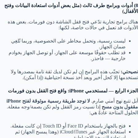
8) أدوات وبرامج طرف ثالث (مثل بعض أدوات استعادة البيانات وفتح
الأقفال)
هناك برامج تجارية تدّعي فتح قفل الشاشة دون فورمات. بعض هذه
الأدوات قد تعمل في حالات خاصة، لكنها:
ليست رسمية، وتحمل مخاطر على الخصوصية، وربما تُلغِي
ضمان الجهاز.
قد تطلب حقوقًا موسعة على الجهاز، أو توصل الجهاز بخوادم
خارجية — فاحذر.
نصيحتي:
تجنّب هذه البرامج إن لم تكن لديك ثقة تامة بمصدرها ولا
تستخدمها إلا كحل أخير وبعد أخذ نسخة احتياطية (إذا أمكن).
الجزء الرابع — لمستخدمي iPhone: واقع فتح القفل بدون فورمات
آبل تتبع نهج أمني صارم.
لا توجد طريقة رسمية موثوقة لفتح iPhone
مقفول بدون مسح
إذا نسيت رمز القفل ولم تكن بصمة/وجه مفعلة.
الحلول المتاحة عادةً هي:
فتح بالجهاز باستخدام Face ID أو Touch ID إن كانت مفعلة.
استعادة الجهاز عبر iCloud/iTunes (وهذا يمسح الجهاز) ثم
استعادة النسخة الاحتياطية.