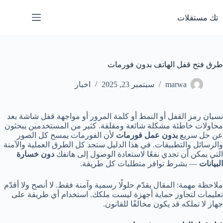
لتجاوز
لى
تك مستقلات
لمحتوى
طرق فتح قفل الهاتف بدون فورمات
marwa
سبتمبر 23, 2025
اخبار
نسيان رمز القفل أو النمط أو كلمة المرور أو مواجهة قفل شاشة بعد
محاولات خاطئة مشكلة شائعة ومقلقة. كثير من المستخدمين يبحثون
عن حل سريع
بدون عمل فورمات
لأن الفورمات يمسح كل الصور
والرسائل والتطبيقات. في هذا الدليل ستجد كل الطرق العملية والآمنة
التي يمكن أن تجدي نفعًا لاستعادة الوصول إلى هاتفك
دون خسارة
البيانات
— بشرط توافر متطلبات كل طريقة.
ملاحظة مهمة: المقال يقدّم حلولًا رسمية وآمنة فقط. لا أنصح ولا أقدّم
تعليمات لتجاوز حماية أجهزة ليست ملكك. استخدام أي طريقة على
جهاز لا تملكه قد يكون مخالفًا للقانون.