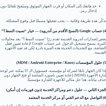
خذ هاتفك إلى المكان أو قرب الجهاز الموثوق وسيُفتح تلقائيًا دون
إدخال رمز.
تذكّر: هذه طريقة وقائية — يجب تفعيلها مسبقًا قبل وقوع المشكلة.
4) حساب Google (النسخ الأقدم من أندرويد) — خيار “نسيت النمط؟”
بعض إصدارات أندرويد القديمة تقدم زرًا “نسيت النمط؟” بعد محاولات
كثيرة، يسمح بتسجيل الدخول عبر حساب Google لإعادة تعيين قفل
الشاشة. مع التحديثات الحديثة هذه الميزة نادرة لكن قد تفيد الأجهزة
القديمة.
5) حلول المؤسسات (MDM / Android Enterprise / Knox)
إذا كان الجهاز تابعًا لشركة أو مؤسسة، فمسؤول الـ IT يمكنه عبر لوحة
إدارة الأجهزة (MDM) إعادة تعيين باسورد الشاشة أو فتح الجهاز دون
حذف بياناته. هذا حل مثالي للأجهزة المُدارة مؤسسيًا.
الجزء الثاني — حلول دعم ومراكز الخدمة (دون فورمات إن أمكن)
6) التواصل مع الدعم الفني أو مركز الخدمة المعتمد
إذا لم تنجح الطرق عن بُعد، اذهب إلى مركز خدمة معتمد للشركة (مع