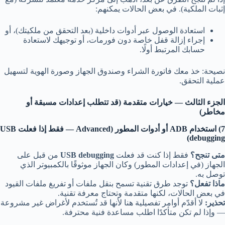
إثبات الملكية). في بعض الحالات يمكنهم:
استعادة الوصول عبر أدوات داخلية (بعد التحقق من ملكيتك)، أو
إجراء إزالة قفل خاصة دون فورمات، أو توجيهك لاستعادة
حسابك المرتبط أولًا.
نصيحة: خذ معك فاتورة الشراء وصندوق الجهاز وصورة الهوية لتسهيل
عملية التحقق.
الجزء الثالث — خيارات متقدمة (قد تتطلب إعدادات مسبقة أو
مخاطر)
7) استخدام ADB أو أدوات المطور (Advanced — فقط إذا فعلت USB
debugging)
متى تنجح؟
فقط إذا كنت قد فعلت
USB debugging
من قبل على
الجهاز (في إعدادات المطور) وكان الجهاز موثوقًا بالكمبيوتر الذي
توصل به.
ماذا تفعل؟
توجد طرق تقنية تسمح بنقل ملفات أو تفريغ ملفات القيود
في بعض الحالات، لكنها متقدمة وتحتاج معرفة تقنية.
تحذير:
لا أقدّم أوامر تفصيلية هنا لأنها قد تُستخدم لأغراض غير مشروعة
— وإذا لم تكن متأكدًا اطلب مساعدة فنية محترفة.