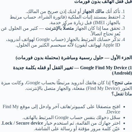
قبل قفل الهاتف بدون فورمات
تأكد أنك
مالك الجهاز
أو لديك إذن صريح من المالك.
احتفظ بمستند إثبات الملكية (فاتورة الشراء، حساب مرتبط
بالجهاز، IMEI) قبل زيارة مركز خدمة.
تحقق مما إذا كان الجهاز
متصلًا بالإنترنت
— كثير من الحلول عن
بُعد تحتاج اتصالاً.
تذكّر حسابك المرتبط بالجهاز (حساب Google لهواتف أندرويد،
Apple ID لهواتف آيفون) لأنّه سيحسم الكثير من الحلول.
الجزء الأول — حلول رسمية ومباشرة (محتملة بدون فورمات)
1) Google Find My Device — تغيير القفل أو قفله بكلمة جديدة
(Android)
متى تنجح؟
إذا كان هاتفك أندرويد مرتبطًا بحساب Google، وكانت ميزة
العثور (Find My Device) مفعلة، والجهاز متصل بالإنترنت.
ماذا تفعل؟
افتح متصفحًا على كمبيوتر/هاتف آخر وادخل إلى موقع Find My
Device.
سجّل دخولك بنفس حساب Google المرتبط بالهاتف.
اختر جهازك من القائمة، ثم استخدم خيار
Lock / Secure device
.
عيّن كلمة مرور مؤقتة أو رسالة على الشاشة.