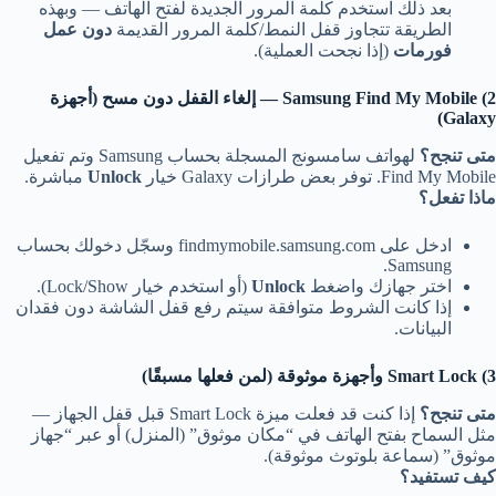
بعد ذلك استخدم كلمة المرور الجديدة لفتح الهاتف — وبهذه
الطريقة تتجاوز قفل النمط/كلمة المرور القديمة
دون عمل
فورمات
(إذا نجحت العملية).
2) Samsung Find My Mobile — إلغاء القفل دون مسح (أجهزة
Galaxy)
متى تنجح؟
لهواتف سامسونج المسجلة بحساب Samsung وتم تفعيل
Find My Mobile. توفر بعض طرازات Galaxy خيار
Unlock
مباشرة.
ماذا تفعل؟
ادخل على findmymobile.samsung.com وسجّل دخولك بحساب
Samsung.
اختر جهازك واضغط
Unlock
(أو استخدم خيار Lock/Show).
إذا كانت الشروط متوافقة سيتم رفع قفل الشاشة دون فقدان
البيانات.
3) Smart Lock وأجهزة موثوقة (لمن فعلها مسبقًا)
متى تنجح؟
إذا كنت قد فعلت ميزة Smart Lock قبل قفل الجهاز —
مثل السماح بفتح الهاتف في “مكان موثوق” (المنزل) أو عبر “جهاز
موثوق” (سماعة بلوتوث موثوقة).
كيف تستفيد؟