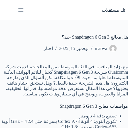
لتجاوز
لى
تك مستقلات
لمحتوى
هل معالج Snapdragon 6 Gen 3 جيد؟
marwa
نوفمبر 15, 2025
اخبار
مع تزايد المنافسة في الفئة المتوسطة من المعالجات، قدمت شركة
Qualcomm شريحة
Snapdragon 6 Gen 3
كخيارٍ ليلائم الهواتف الذكية
المتوسطة‑العليا من حيث الأداء والتكلفة. لكن السؤال الذي يطرحه
الكثيرون: هل هذه الشريحة جيدة بالفعل؟ وهل تستحق اختيار هاتف
يحتويها؟ في هذا المقال نستعرض بدقة مواصفاتها، قدراتها الحقيقية،
المزايا والعيوب، ونوضح في أي سيناريوهات تكون مناسبة.
مواصفات معالج Snapdragon 6 Gen 3
تصنيع بدقة 4 نانومتر.
تكوين النوى: 4 أنوية Cortex‑A78 بسرعة حتى 2.4 GHz + 4 أنوية
Cortex‑A55 بسرعة ~1.8 GHz.