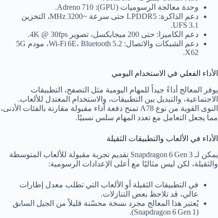
وحدة معالجة الرسوميات (GPU): Adreno 710.
دعم الذاكرة: LPDDR5 حتى سرعة ~3200 MHz، التخزين
UFS 3.1.
دعم الكاميرا: حتى 200 ميجابكسل، تصوير 4K @ 30fps.
دعم الشبكات والاتصال: Wi‑Fi 6E، Bluetooth 5.2، مودم 5G
X62.
الأداء الفعلي في الاستخدام اليومي
يوفر المعالج أداءً جيداً للمهام اليومية مثل التصفح، التطبيقات
الاجتماعية، والتبديل بين التطبيقات، والاستخدام المعتدل للألعاب.
النوى القوية من نوع A78 تمنح دفعة أداء مقبولة مقارنة بالفئات الأدنى،
مما يجعل التعامل مع تعدد المهام سلس نسبيًا.
الأداء في الألعاب والتطبيقات الثقيلة
يمكن لـ Snapdragon 6 Gen 3 تقديم تجربة مقبولة للألعاب المتوسطة
والثقيلة، لكن ليس مثاليًا مع أعلى الإعدادات الرسومية:
في التطبيقات الثقيلة أو الألعاب التي تطلب معدل إطارات
عالي، قد تلاحظ بعض التنازلات.
يُعتبر هذا المعالج مجرد نسخة محسّنة قليلاً من الجيل السابق
(Snapdragon 6 Gen 1).