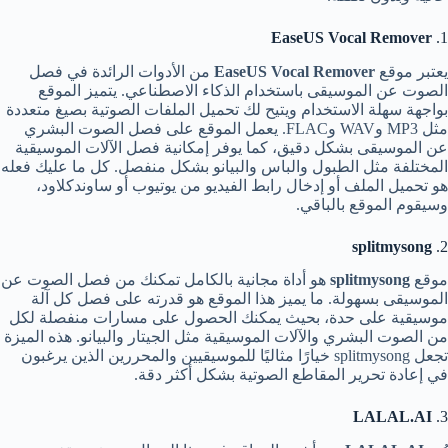
EaseUS Vocal Remover
1.
يعتبر موقع
EaseUS Vocal Remover
من الأدوات الرائدة في فصل
الصوت عن الموسيقى باستخدام الذكاء الاصطناعي. يتميز الموقع
بواجهة سهلة الاستخدام ويتيح لك تحميل الملفات الصوتية بصيغ متعددة
مثل MP3 وWAV وFLAC. يعمل الموقع على فصل الصوت البشري
عن الموسيقى بشكل دقيق، كما يوفر إمكانية فصل الآلات الموسيقية
المختلفة مثل الطبول والباس والبيانو بشكل منفصل. كل ما عليك فعله
هو تحميل الملف أو إدخال رابط الفيديو من يوتيوب أو ساوندكلاود،
وسيقوم الموقع بالباقي.
splitmysong
2.
موقع
splitmysong
هو أداة مجانية بالكامل تمكنك من فصل الصوت عن
الموسيقى بسهولة. ما يميز هذا الموقع هو قدرته على فصل كل آلة
موسيقية على حدة، بحيث يمكنك الحصول على مسارات منفصلة لكل
من الصوت البشري والآلات الموسيقية مثل الجيتار والبيانو. هذه الميزة
تجعل splitmysong خيارًا مثاليًا للموسيقيين والمحررين الذين يرغبون
في إعادة تحرير المقاطع الصوتية بشكل أكثر دقة.
LALAL.AI
3.