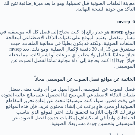
معاينة الملفات الصوتية قبل تحميلها، وهو ما يعد ميزة إضافية تتيح لك
التأكد من جودة النتيجة النهائية.
mvsep
6.
موقع
mvsep
هو خيار رائع إذا كنت تحتاج إلى فصل كل آلة موسيقية في
مسار منفصل. يعتمد الموقع على تقنيات الذكاء الاصطناعي لمعالجة
الملفات الصوتية، ولكنه قد يكون بطيئًا في معالجة الملفات، حيث
يستغرق من 15 إلى 30 دقيقة لإكمال العملية. ومع ذلك، يعد mvsep
خيارًا مجانيًا بالكامل ولا يطلب أي تبرعات أو اشتراكات، مما يجعله
خيارًا جيدًا إذا كنت بحاجة إلى أداة مجانية تمامًا لفصل الصوت عن
الموسيقى.
الخاتمة عن مواقع فصل الصوت عن الموسيقى مجاناً
فصل الصوت عن الموسيقى أصبح أسهل من أي وقت مضى بفضل
تقنيات الذكاء الاصطناعي التي تتيح لنا الحصول على نتائج عالية الجودة
في وقت قصير. سواء كنت موسيقيًا تبحث عن إعادة تحرير المقاطع
الصوتية أو مجرد هاوٍ يرغب في إنشاء محتوى فريد، فإن هذه المواقع
توفر لك الأدوات اللازمة لتحقيق ذلك. اختر الموقع الذي يناسب
احتياجاتك وابدأ في استكشاف إمكانيات جديدة لفصل الصوت عن
الموسيقى وتحسين جودة مشاريعك الصوتية.