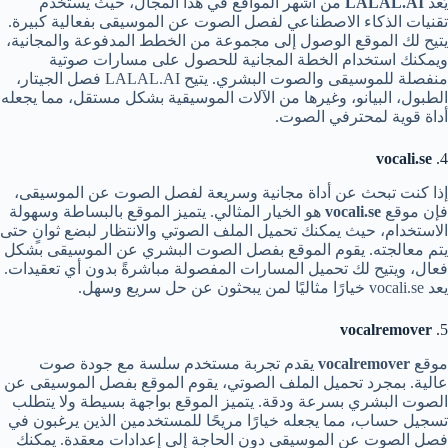
يُعد
LALAL.AI
من أشهر المواقع في هذا المجال، حيث يستخدم
تقنيات الذكاء الاصطناعي لفصل الصوت عن الموسيقى بفعالية كبيرة.
يتيح لك الموقع الوصول إلى مجموعة من الخطط المدفوعة والمجانية،
ويمكنك استخدام الخطة المجانية للحصول على مسارات صوتية
منفصلة للموسيقى والصوت البشري. يتيح LALAL.AI فصل الجيتار،
الطبول، البيانو، وغيرها من الآلات الموسيقية بشكل مستقل، مما يجعله
أداة قوية لمحترفي الصوت.
vocali.se
4.
إذا كنت تبحث عن أداة مجانية وسريعة لفصل الصوت عن الموسيقى،
فإن موقع
vocali.se
هو الخيار المثالي. يتميز الموقع بالبساطة وسهولة
الاستخدام، حيث يمكنك تحميل الملف الصوتي والانتظار لبضع ثوانٍ حتى
يتم معالجته. يقوم الموقع بفصل الصوت البشري عن الموسيقى بشكل
فعال، ويتيح لك تحميل المسارات المفصولة مباشرةً بدون أي تعقيدات.
يعد vocali.se خيارًا مثاليًا لمن يبحثون عن حل سريع وسهل.
vocalremover
5.
موقع
vocalremover
يقدم تجربة مستخدم سلسة مع جودة صوت
عالية. بمجرد تحميل الملف الصوتي، يقوم الموقع بفصل الموسيقى عن
الصوت البشري بسرعة ودقة. يتميز الموقع بواجهة بسيطة ولا يتطلب
تسجيل حساب، مما يجعله خيارًا مريحًا للمستخدمين الذين يرغبون في
فصل الصوت عن الموسيقى دون الحاجة إلى إعدادات معقدة. يمكنك