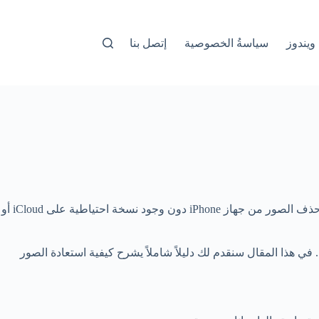
ويندوز
سياسةُ الخصوصية
إتصل بنا
فقدان الصور من الهاتف أمر مزعج للغاية، خاصة إذا كانت هذه الصور تحمل ذكريات مهمة أو لحظات لا يمكن تعويضها. ويزداد القلق عندما يتم حذف الصور من جهاز iPhone دون وجود نسخة احتياطية على iCloud أو
ي هذا المقال سنقدم لك دليلاً شاملاً يشرح كيفية استعادة الصور