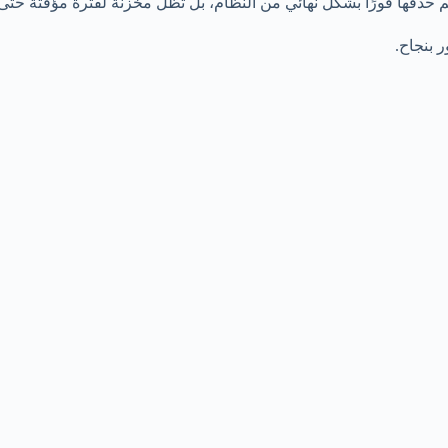
حذفها فورًا بشكل نهائي من النظام، بل تظل مخزنة لفترة مؤقتة حتى يت
 بنجاح.