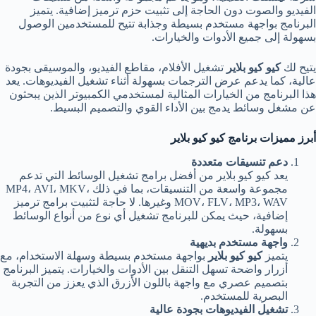
الفيديو والصوت دون الحاجة إلى تثبيت حزم ترميز إضافية. يتميز
البرنامج بواجهة مستخدم بسيطة وجذابة تتيح للمستخدمين الوصول
بسهولة إلى جميع الأدوات والخيارات.
يتيح لك
كيو كيو بلاير
تشغيل الأفلام، مقاطع الفيديو، والموسيقى بجودة
عالية، كما يدعم عرض الترجمات بسهولة أثناء تشغيل الفيديوهات. يعد
هذا البرنامج من الخيارات المثالية لمستخدمي الكمبيوتر الذين يبحثون
عن مشغل وسائط يدمج بين الأداء القوي والتصميم البسيط.
أبرز مميزات برنامج كيو كيو بلاير
دعم تنسيقات متعددة
يعد كيو كيو بلاير من أفضل برامج تشغيل الوسائط التي تدعم
مجموعة واسعة من التنسيقات، بما في ذلك MP4، AVI، MKV،
MOV، FLV، MP3، WAV وغيرها. لا حاجة لتثبيت برامج ترميز
إضافية، حيث يمكن للبرنامج تشغيل أي نوع من أنواع الوسائط
بسهولة.
واجهة مستخدم بديهية
يتميز
كيو كيو بلاير
بواجهة مستخدم بسيطة وسهلة الاستخدام، مع
أزرار واضحة تسهل التنقل بين الأدوات والخيارات. يتميز البرنامج
بتصميم عصري مع واجهة باللون الأزرق الذي يعزز من التجربة
البصرية للمستخدم.
تشغيل الفيديوهات بجودة عالية