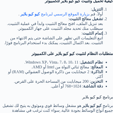
كيفية تحميل وتثبيت كيو كيو بلاير للكمبيوتر
التنزيل
:
أولاً، قم
بزيارة الموقع الرسمي لبرنامج
كيو كيو بلاير
.
تشغيل معالج التثبيت
:
بعد تنزيل الملف، افتح معالج التثبيت وابدأ في عملية التثبيت.
سيطلب منك تحديد مجلد التثبيت على جهاز الكمبيوتر.
إتمام التثبيت
:
اتبع التعليمات التي تظهر على الشاشة حتى يتم الانتهاء من
التثبيت. بعد اكتمال التثبيت، يمكنك بدء استخدام البرنامج فورًا.
متطلبات النظام لتثبيت كيو كيو بلاير على الكمبيوتر
نظام التشغيل
: Windows XP، Vista، 7، 8، 10، 11.
المعالج
: معالج ثنائي النواة من Intel أو AMD.
الذاكرة
: 2 جيجابايت من ذاكرة الوصول العشوائي (RAM) أو
أكثر.
التخزين
: 200 ميجابايت من المساحة الحرة على القرص.
دقة الشاشة
: 1024×768 أو أعلى.
برنامج كيو كيو بلاير
برنامج
كيو كيو بلاير
هو مشغل وسائط قوي وموثوق به يتيح لك تشغيل
جميع أنواع الوسائط بجودة عالية. سواء كنت ترغب في مشاهدة