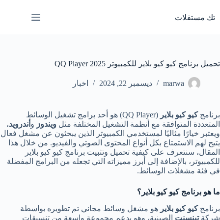
لتجاوز
لى
تك مستقلات
لمحتوى
تحميل برنامج كيو كيو بلاير للكمبيوتر 2025 QQ Player
marwa
ديسمبر 22, 2024
اخبار
برنامج
كيو كيو بلاير
(QQ Player) هو أحد برامج تشغيل الوسائط
المتعددة المتوافقة مع أنظمة التشغيل المختلفة مثل
ويندوز
و
أندرويد
،
ويعتبر خيارًا مثاليًا لمستخدمي الكمبيوتر الذين يبحثون عن مشغل فعال
يتيح لهم الاستمتاع بكل أنواع المحتوى الصوتي والفيديو. من خلال هذا
المقال، سنتعرف على كيفية تحميل وتثبيت برنامج كيو كيو بلاير
للكمبيوتر، بالإضافة إلى أبرز مميزاته التي تجعله من البرامج المفضلة
في فئة مشغلات الوسائط.
ما هو برنامج كيو كيو بلاير؟
برنامج
كيو كيو بلاير
هو مشغل وسائط مجاني تم تطويره بواسطة
شركة
تينسنت
الصينية، وهو يدعم مجموعة واسعة من تنسيقات