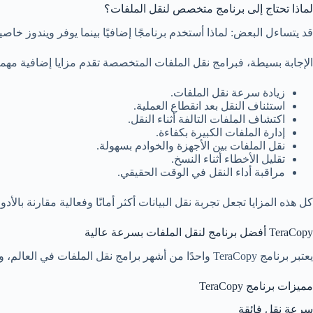
لماذا تحتاج إلى برنامج متخصص لنقل الملفات؟
قد يتساءل البعض: لماذا أستخدم برنامجًا إضافيًا بينما يوفر ويندوز خاص
الإجابة بسيطة، فبرامج نقل الملفات المتخصصة تقدم مزايا إضافية مهم
زيادة سرعة نقل الملفات.
استئناف النقل بعد انقطاع العملية.
اكتشاف الملفات التالفة أثناء النقل.
إدارة الملفات الكبيرة بكفاءة.
نقل الملفات بين الأجهزة والخوادم بسهولة.
تقليل الأخطاء أثناء النسخ.
مراقبة أداء النقل في الوقت الحقيقي.
كل هذه المزايا تجعل تجربة نقل البيانات أكثر أمانًا وفعالية مقارنة بالأدوا
TeraCopy أفضل برنامج لنقل الملفات بسرعة عالية
يعتبر برنامج TeraCopy واحدًا من أشهر برامج نقل الملفات في العالم، وقد اكتسب شعبيته بسبب قدرته على تسريع عمليات النسخ والنقل بشكل ملحوظ مقارنة بالأدوات المدمجة في ويندوز.
مميزات برنامج TeraCopy
سرعة نقل فائقة