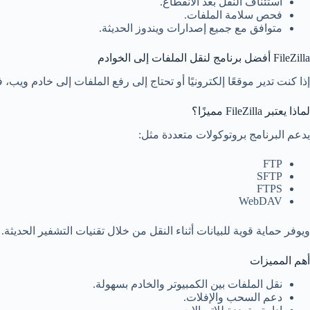
استئناف النقل بعد الانقطاع.
فحص سلامة الملفات.
متوافق مع جميع إصدارات ويندوز الحديثة.
FileZilla أفضل برنامج لنقل الملفات إلى الخوادم
إذا كنت تدير موقعًا إلكترونيًا أو تحتاج إلى رفع الملفات إلى خادم ويب، فإن FileZilla يعد من أفضل الخيارات الم
لماذا يعتبر FileZilla مميزًا؟
يدعم البرنامج بروتوكولات متعددة مثل:
FTP
SFTP
FTPS
WebDAV
ويوفر حماية قوية للبيانات أثناء النقل من خلال تقنيات التشفير الحديثة.
أهم المميزات
نقل الملفات بين الكمبيوتر والخادم بسهولة.
دعم السحب والإفلات.