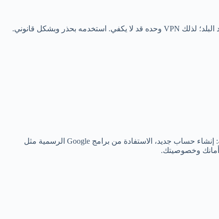
الوصول إلى متجر Google Play الأمريكي قد يفتح أمامك مكتبة واسعة من التطبيقات والعروض، لكن من الحكمة دائماً اتباع طرق قانونية وآمنة: إنشاء حساب جديد، الاستفادة من برامج Google الرسمية مثل