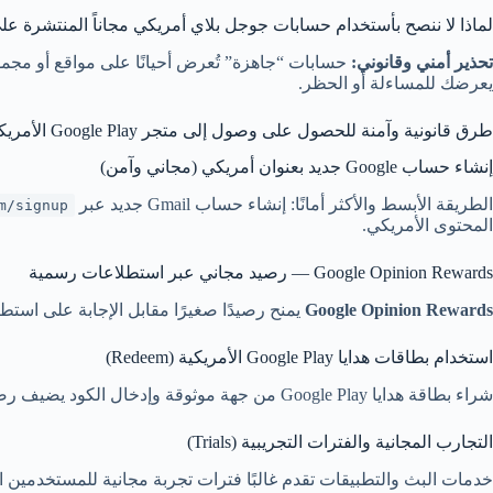
لماذا لا ننصح بأستخدام حسابات جوجل بلاي أمريكي مجاناً المنتشرة على
تحذير أمني وقانوني:
حسابات “جاهزة” تُعرض أحيانًا على مواقع أو مجم
يعرضك للمساءلة أو الحظر.
طرق قانونية وآمنة للحصول على وصول إلى متجر Google Play الأمريكي
إنشاء حساب Google جديد بعنوان أمريكي (مجاني وآمن)
الطريقة الأبسط والأكثر أمانًا: إنشاء حساب Gmail جديد عبر
m/signup
المحتوى الأمريكي.
Google Opinion Rewards — رصيد مجاني عبر استطلاعات رسمية
Google Opinion Rewards
يمنح رصيدًا صغيرًا مقابل الإجابة على استط
استخدام بطاقات هدايا Google Play الأمريكية (Redeem)
شراء بطاقة هدايا Google Play من جهة موثوقة وإدخال الكود يضيف رصيدًا بالدولار الأمريكي ويتيح لك الشراء من المتجر الأمريكي. هذه وسيلة رسمية وآمنة لفتح إمكانيات الشراء دون شراء حساب جاهز.
التجارب المجانية والفترات التجريبية (Trials)
خدمات البث والتطبيقات تقدم غالبًا فترات تجربة مجانية للمستخدمين ا