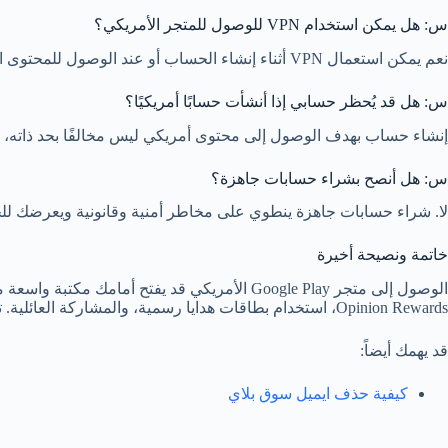
س: هل يمكن استخدام VPN للوصول للمتجر الأمريكي؟
نعم يمكن استعمال VPN أثناء إنشاء الحساب أو عند الوصول للمحتوى المحلي، لكن Google تعتمد أيضًا على بيانات الدفع وملف التعريف لتحديد البلد؛ لذلك VPN وحده قد لا يكفي. استخدمه بحذر وبشكل قانوني.
س: هل قد يُحظر حسابي إذا أنشأت حسابًا أمريكيًا؟
إنشاء حساب بهدف الوصول إلى محتوى أمريكي ليس مخالفًا بحد ذاته، طالما
س: هل أنصح بشراء حسابات جاهزة؟
لا. شراء حسابات جاهزة ينطوي على مخاطر أمنية وقانونية ويعرضك لل
خاتمة ونصيحة أخيرة
Opinion Rewards، استخدام بطاقات هدايا رسمية، والمشاركة العائلية. تجنب شراء حسابات جاهزة أو التعامل مع مصادر مشبوهة حفاظًا على أمانك وخصوصيتك.
قد يهمك أيضاً:
كيفية حذف ايميل سوق بلاي