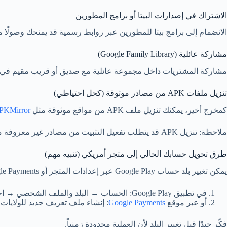
الاشتراك في إصدارات البيتا أو برامج المطورين
الانضمام إلى برامج بيتا للمطورين عبر روابط رسمية قد يمنحك وصولًا م
مشاركة عائلية (Google Family Library)
مشاركة المشتريات داخل مجموعة عائلية مع صديق أو قريب مقيم في الولا
تنزيل ملفات APK من مصادر موثوقة (كحل احتياطي)
كمخرج أخير، يمكنك تنزيل ملف APK من مواقع موثوقة مثل
PKMirror
ملاحظة: تنزيل APK قد يتطلب تفعيل التثبيت من مصادر غير معروفة مؤقتًا؛ أعد تعطيلها بعد التثبيت لحماية جهازك.
طرق تحويل حسابك الحالي إلى متجر أمريكي (تنبيه مهم)
يمكن تغيير بلد حساب Google Play عبر إعدادات المتجر أو Google Payments، لكن جوجل تسمح بتغيير البلد مرة واحدة كل 12 شهرًا فقط. خطوات عامة:
في تطبيق Google Play: الحساب → البلد والملف الشخصي → اختر United States (إن توافرت هذه الخيار).
أو عبر موقع
Google Payments
: إنشاء ملف تعريف جديد للولايات
فكّر جيدًا قبل تغيير البلد لأن العملية محدودة زمنياً.