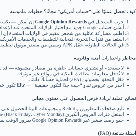
كيف تحصل عمليًا على “حساب أمريكي” مجانًا؟ خطوات ملموسة
جرب التسجيل في
Google Opinion Rewards
إن أمكن — تكسب رص
أنشئ حساب Google جديد مع اختيار الولايات المتحدة عند الإعداد.
اطلب مشاركة عائلية من شخص مقيم في الولايات المتحدة إن أ
استفد من فترات التجربة المجانية للتطبيقات والخدمات الأمريكية
في الحالات الطارئة، حمّل APK رسمي من مصدر موثوق لتطبيقات مجانية.
مخاطر واعتبارات أمنية وقانونية
لا تستخدم أو تشتري حسابات جاهزة من مصادر مشبوهة — قد تكو
لا تُدخل معلومات بطاقتك البنكية في مواقع غير موثوقة.
فعّل التحقق بخطوتين (2FA) لحماية حسابك دائمًا.
احذر من عروض تبدو “جيدة جدًا لتكون حقيقية” — غالبًا تكون خدع
نصائح عملية لزيادة فرص الحصول على محتوى مجاني
تابع صفحات المطورين و Reddit ومجموعات البيتا للحصول على دعوات واكواد تجريبية.
استغل فترات العروض الكبرى (Black Friday، Cyber Monday) حيث تُعرض تطبيقات مدفوعة مجانًا أو بخصم كبير.
جمع رصيد صغير عبر Google Opinion Rewards بمرور الوقت يمكن أن يتيح شراء تطبيقات صغيرة بدون تكلفة.
أسئلة شائعة (FAQ)