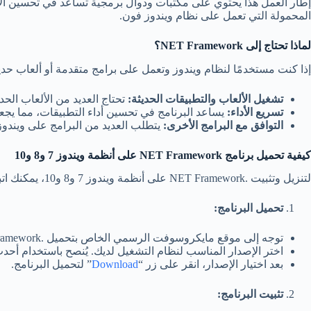
المحمولة التي تعمل على نظام ويندوز فون.
لماذا تحتاج إلى NET Framework
؟
إذا كنت مستخدمًا لنظام ويندوز وتعمل على برامج متقدمة أو ألعاب حد
تشغيل الألعاب والتطبيقات الحديثة:
تحتاج العديد من الألعاب الحديثة إلى وجود .NET Framework لتعمل بكفاءة على نظام
تسريع الأداء:
يساعد البرنامج في تحسين أداء التطبيقات، مما يجعل
التوافق مع البرامج الأخرى:
يتطلب العديد من البرامج على ويندوز وجود .NET Framework، حتى تعم
كيفية تحميل برنامج NET Framework
على أنظمة ويندوز 7 و8 و10
لتنزيل وتثبيت .NET Framework على أنظمة ويندوز 7 و8 و10، يمكنك اتباع الخطوات التالية:
تحميل البرنامج:
توجه إلى موقع مايكروسوفت الرسمي الخاص بتحميل .NET Framework.
اختر الإصدار المناسب لنظام التشغيل لديك. يُنصح باستخدام أحدث
بعد اختيار الإصدار، انقر على زر “
Download
” لتحميل البرنامج.
تثبيت البرنامج: