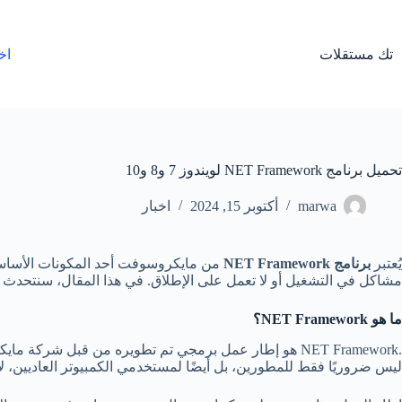
لتجاوز
لى
لمحتوى
تك مستقلات
اخ
تحميل برنامج NET Framework لويندوز 7 و8 و10
marwa
أكتوبر 15, 2024
اخبار
يُعتبر
برنامج
NET Framework
من مايكروسوفت أحد المكونات الأساسية 
مشاكل في التشغيل أو لا تعمل على الإطلاق. في هذا المقال، سنتحدث عن أهمية .NET Framework، وكيفية تحميله وتثبيته على أنظمة التشغي
ما هو NET Framework
؟
ليس ضروريًا فقط للمطورين، بل أيضًا لمستخدمي الكمبيوتر العاديين، لأن