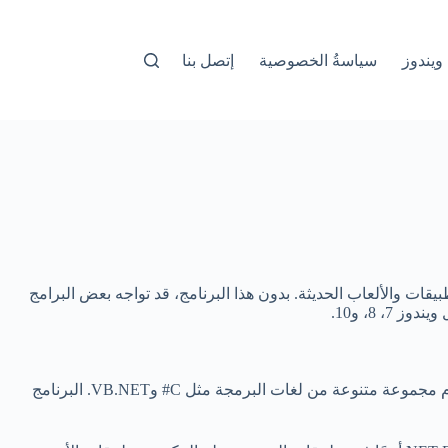
ويندوز
سياسةُ الخصوصية
إتصل بنا
ت والألعاب الحديثة. بدون هذا البرنامج، قد تواجه بعض البرامج
.NET Framework هو إطار عمل برمجي تم تطويره من قبل شركة مايكروسوفت، ويسمح للمبرمجين بتطوير تطبيقات وبرامج متعددة باستخدام مجموعة متنوعة من لغات البرمجة مثل C# وVB.NET. البرنامج