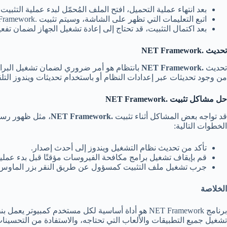
بعد انتهاء عملية التحميل، افتح الملف المُحمّل لبدء عملية التثبيت.
اتبع التعليمات التي تظهر على الشاشة، وسيتم تثبيت .NET Framework بسهولة. لا يتطلب البرنامج عادةً ضبط إعدادات معقدة.
بعد اكتمال التثبيت، قد تحتاج إلى إعادة تشغيل الجهاز لضمان تفعي
تحديث .NET Framework
تحديث
.NET Framework
بانتظام هو أمر ضروري لضمان تشغيل البرامج
من وجود تحديثات عبر إعدادات النظام أو باستخدام تحديثات ويندوز التلقا
حل مشاكل تثبيت .NET Framework
قد تواجه بعض المشاكل أثناء تثبيت
.NET Framework
، مثل ظهور رسائ
الخطوات التالية:
تأكد من تحديث نظام التشغيل ويندوز إلى أحدث إصدار.
قم بإيقاف تشغيل برامج مكافحة الفيروسات مؤقتًا قبل بدء عملية 
جرب تشغيل ملف التثبيت كمسؤول عن طريق النقر بزر الماوس ا
الخلاصة
برنامج NET Framework هو أداة أساسية لكل مستخدم 
تشغيل جميع التطبيقات والألعاب التي تحتاجه، والاستفادة من التحسينات