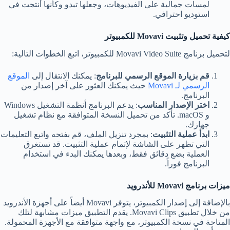
لمسات جمالية على الفيديوهات، وجعلها تبدو وكأنها أُنتجت في
استوديو احترافي.
كيفية تحميل وتثبيت
Movavi
للكمبيوتر
لتحميل برنامج Movavi Video Suite للكمبيوتر، اتبع الخطوات التالية:
قم بزيارة الموقع الرسمي للبرنامج
: يمكنك الانتقال إلى
الموقع
الرسمي لـ Movavi
حيث يمكنك العثور على آخر إصدار من
البرنامج.
اختر الإصدار المناسب
: يدعم البرنامج أنظمة التشغيل Windows
و macOS. تأكد من تحميل النسخة المتوافقة مع نظام تشغيل
جهازك.
ابدأ عملية التثبيت
: بمجرد تنزيل الملف، قم بفتحه واتبع التعليمات
التي تظهر على الشاشة لإتمام عملية التثبيت. قد تستغرق
العملية بضع دقائق فقط، وبعدها يمكنك البدء في استخدام
البرنامج فوراً.
ميزات برنامج
Movavi
للأندرويد
بالإضافة إلى إصدار الكمبيوتر، يتوفر Movavi أيضاً على أجهزة الأندرويد
من خلال تطبيق Movavi Clips. يقدم التطبيق ميزات مشابهة لتلك
المتاحة في نسخة الكمبيوتر، مع واجهة متوافقة مع الأجهزة المحمولة.