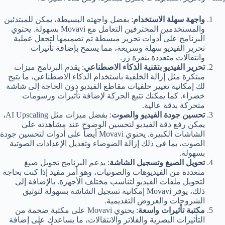
واجهة سهلة الاستخدام
: بفضل واجهته البسيطة، يمكن للمبتدئين
والمستخدمين المحترفين التعامل مع Movavi بسهولة. يحتوي
البرنامج على أدوات تحرير مبسطة تم تصميمها لتجعل عملية
تحرير الفيديو سهلة وسريعة، مما يسمح بإضافة تأثيرات
وانتقالات متعددة بنقرة زر.
تحرير الفيديو بتقنية الذكاء الاصطناعي
: يقدم البرنامج ميزات
مبتكرة مثل إزالة الخلفية باستخدام الذكاء الاصطناعي، ما يتيح
لك إمكانية تغيير خلفيات مقاطع الفيديو دون الحاجة إلى شاشة
خضراء. كما يمكنك تتبع الحركة لإضافة تأثيرات ورسومات
متحركة بدقة عالية.
تحسين جودة الفيديو والصوت
: بفضل ميزات مثل AI Upscaling،
يمكن رفع دقة الفيديو لتحسين الوضوح عند مشاهدته على
الشاشات الكبيرة. يحتوي Movavi أيضاً على أدوات لتحسين جودة
الصوت، بما في ذلك إزالة الضوضاء وتعديل الإعدادات الصوتية
بسهولة.
تحويل الصيغ وتسجيل الشاشة
: يدعم البرنامج تحويل صيغ
متعددة من الفيديوهات والصوتيات، وهو أمر مفيد إذا كنت بحاجة
لتحويل ملفات الفيديو لتناسب مختلف الأجهزة. بالإضافة إلى
ذلك، يوفر Movavi إمكانية تسجيل الشاشة بسهولة لتوثيق
الشروحات والعروض التقديمية.
مكتبة تأثيرات واسعة
: يحتوي Movavi على مكتبة ضخمة من
التأثيرات البصرية والفلاتر والانتقالات، ما يساعدك على إضافة