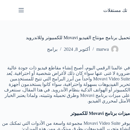
لتجاوز
لى
تك مستقلات
لمحتوى
تحميل برنامج مونتاج الفيديو Movavi للكمبيوتر وللاندرويد
marwa
أكتوبر 8, 2024
برامج
في عالمنا الرقمي اليوم، أصبح إنشاء مقاطع فيديو ذات جودة عالية
ضرورة لا غنى عنها سواء كان ذلك لأغراض شخصية أو احترافية. يُعد
Movavi Video Suite واحداً من أبرز البرامج التي تتيح للمستخدمين
تحرير الفيديوهات بسهولة واحترافية، سواء كانوا يستخدمون أجهزة
الكمبيوتر أو الهواتف الذكية بنظام الأندرويد. في هذا المقال، سنتعرف
على ميزات برنامج Movavi وطرق تحميله وتثبيته، ولماذا يعتبر الخيار
الأمثل لمحرري الفيديو.
ميزات برنامج
Movavi
للكمبيوتر
يوفر Movavi Video Suite مجموعة واسعة من الأدوات التي تمكنك من
إنشاء وتحرير الفيديوهات بطرق مبتكرة، ومن هذه الميزات: