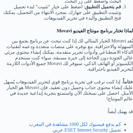
البحث واضغط على زر البحث.
قم بتحميل التطبيق
: اضغط على خيار “تثبيت” لبدء تحميل
وتثبيت التطبيق على جهازك. بمجرد الانتهاء من التحميل، يمكنك
فتح التطبيق والبدء في تحرير الفيديوهات.
لماذا تختار
برنامج مونتاج الفيديو Movavi
يُعد Movavi الخيار المثالي لك إذا كنت تبحث عن برنامج يجمع بين
السهولة والاحترافية. مع توفره على منصات متعددة ودعمه لتقنيات
الذكاء الاصطناعي وأدوات تحرير متقدمة، يمكنك إنشاء محتوى مرئي
عالي الجودة دون الحاجة إلى خبرة مسبقة. سواء كنت تستخدم
الكمبيوتر أو الهاتف الذكي، سيوفر لك Movavi جميع الأدوات اللازمة
لتحرير الفيديو باحترافية.
ختاماً
، إذا كنت ترغب في تجربة برنامج قوي لتحرير الفيديوهات يُسهل
عليك إنشاء محتوى جذاب وجميل دون تعقيد، فإن Movavi هو الخيار
الأمثل. احصل على نسختك الآن واستمتع بتجربة إبداعية جديدة في
عالم المونتاج!
قد يهمك أيضاً:
كم يدفع فيسبوك لكل 1000 مشاهدة في المغرب
تحميل ESET Internet Security عربي