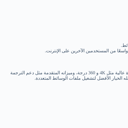
ئط.
اسعًا من المستخدمين الآخرين على الإنترنت.
خيارًا مثاليًا لكل من يبحث عن مشغل وسائط متكامل وقوي. بفضل دعمه لمجموعة واسعة من الصيغ، تشغيل الفيديوهات بجودة عالية مثل 4K و 360 درجة، وميزاته المتقدمة مثل دعم الترجمة
له الخيار الأفضل لتشغيل ملفات الوسائط المتعددة.