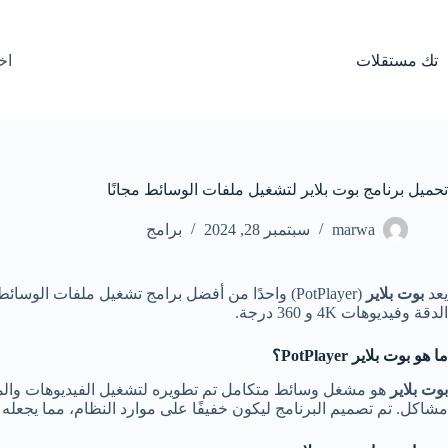
لتجاوز
لى
لمحتوى
تك مستقلات
اخ
تحميل برنامج بوت بلاير لتشغيل ملفات الوسائط مجانًا
marwa
سبتمبر 28, 2024
برامج
يعد
بوت بلاير
(PotPlayer) واحدًا من أفضل برامج تشغيل ملفات ا
الدقة وفيديوهات 4K و 360 درجة.
ما هو بوت بلاير
PotPlayer؟
بوت بلاير
هو مشغل وسائط متكامل تم تطويره لتشغيل الفيديوهات والموس
مشاكل. تم تصميم البرنامج ليكون خفيفًا على موارد النظام، مما يجعله م