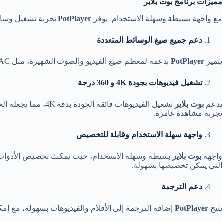
مميزات برنامج بوت بلاير
مع واجهة بسيطة وسهلة الاستخدام، يوفر
PotPlayer
تجربة تشغيل وسائط
دعم جميع صيغ الوسائط المتعددة
يتميز
PotPlayer
بدعمه لمعظم صيغ الفيديو والصوت الشهيرة، مثل AVI، MP4، MKV، MP3، FLAC، وغيرها الكثير. بفضل هذا الدعم الواسع، يمكنك تشغيل أي ملف وسائط دون الحاجة إلى تحويله إلى صيغة أخرى.
تشغيل فيديوهات بجودة 4K و 360 درجة
يدعم
بوت بلاير
تجربة مشاهدة غامرة.
واجهة سهلة الاستخدام وقابلة للتخصيص
واجهة
بوت بلاير
بسيطة وسهلة الاستخدام، حيث يمكنك تخصيص الأدوات وف
التي يمكن تخصيصها بسهولة.
دعم الترجمة
يتيح
PotPlayer
إضافة الترجمة إلى الأفلام والفيديوهات بسهولة، مع إمكانية ت