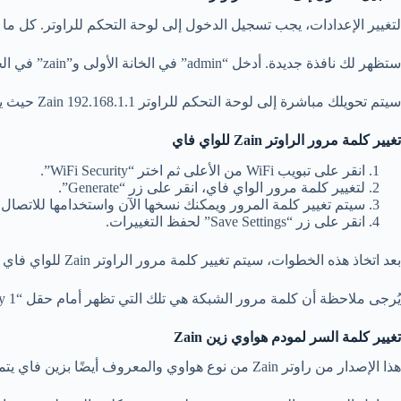
لتغيير الإعدادات، يجب تسجيل الدخول إلى لوحة التحكم للراوتر. كل ما عليك فعله هو فتح
ستظهر لك نافذة جديدة. أدخل “admin” في الخانة الأولى و”zain” في الخانة الثانية، ثم انقر على زر Ok.
سيتم تحويلك مباشرة إلى لوحة التحكم للراوتر 192.168.1.1 Zain حيث يمكنك ضبط وتغيير الإعدادات.
تغيير كلمة مرور الراوتر Zain
للواي فاي
انقر على تبويب WiFi من الأعلى ثم اختر “WiFi Security”.
لتغيير كلمة مرور الواي فاي، انقر على زر “Generate”.
سيتم تغيير كلمة المرور ويمكنك نسخها الآن واستخدامها للاتصال 
انقر على زر “Save Settings” لحفظ التغييرات.
بعد اتخاذ هذه الخطوات، سيتم تغيير كلمة مرور الراوتر Zain للواي فاي بنجاح. يمكنك الآن إعادة ربط أجهزتك بالمودم أو الراوتر باستخدام الكلمة المرور الجديدة.
يُرجى ملاحظة أن كلمة مرور الشبكة هي تلك التي تظهر أمام حقل “Key 1”.
تغيير كلمة السر لمودم هواوي زين Zain
هذا الإصدار من راوتر Zain من نوع هواوي والمعروف أيضًا بزين فاي يتميز بدرجة عالية من الحماية وسهولة التحكم في إعداداته عبر لوحة التحكم.