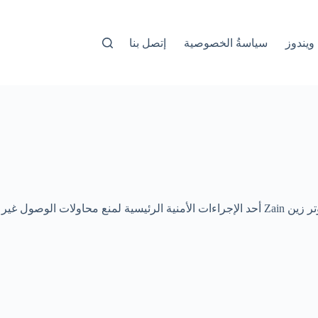
ويندوز
سياسةُ الخصوصية
إتصل بنا
تحافظ على أمان شبكة الواي فاي والحماية القصوى لها يعد من الأولويات الرئيسية لأي مستخدم لأجهزة الراوتر. لذا، يعتبر تغيير كلمة مرور راوتر زين Zain أحد الإجراءات الأمنية الرئيسية لمنع محاولات الوصول غير