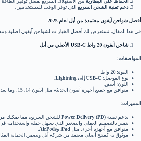
الحفاظ على البطارية
من الاستهلاك السريع بفضل توفير الطاقة ا
دعم تقنية الشحن السريع
التي توفر الوقت للمستخدمين.
أفضل شواحن آيفون معتمدة من أبل لعام 2025
في هذا المقال، نستعرض لك أفضل الخيارات لشواحن آيفون أصلية ومعت
شاحن آيفون 20 واط USB-C
الأصلي من أبل
المواصفات
:
القوة: 20 واط.
نوع الموصل:
USB-C
إلى Lightning
.
اللون: أبيض.
متوافق مع جميع أجهزة آيفون الحديثة مثل آيفون 14، 15، وما بعدها.
المميزات
:
يدعم تقنية
Power Delivery (PD)
للشحن السريع، مما يمكنك من شحن جهاز الآيفون
يتميز بالتصميم العملي والصغير الذي يسهل حمله واستخدامه في
متوافق مع أجهزة أخرى مثل
iPad
و
AirPods
.
موثوق به كمنتج أصلي معتمد من شركة أبل ويضمن الحماية المثالي