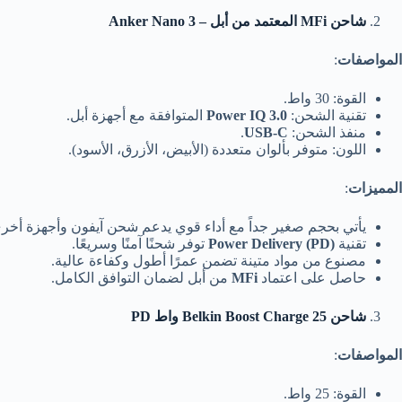
شاحن MFi
المعتمد من أبل – Anker Nano 3
المواصفات
:
القوة: 30 واط.
تقنية الشحن:
Power IQ 3.0
المتوافقة مع أجهزة أبل.
منفذ الشحن:
USB-C
.
اللون: متوفر بألوان متعددة (الأبيض، الأزرق، الأسود).
المميزات
:
يأتي بحجم صغير جداً مع أداء قوي يدعم شحن آيفون وأجهزة أخر
تقنية
Power Delivery (PD)
توفر شحنًا آمنًا وسريعًا.
مصنوع من مواد متينة تضمن عمرًا أطول وكفاءة عالية.
حاصل على اعتماد
MFi
من أبل لضمان التوافق الكامل.
شاحن Belkin Boost Charge 25
واط PD
المواصفات
:
القوة: 25 واط.