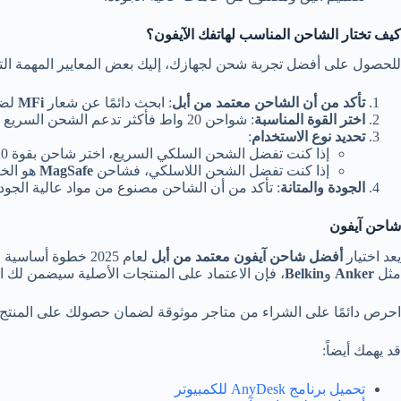
كيف تختار الشاحن المناسب لهاتفك الآيفون؟
للحصول على أفضل تجربة شحن لجهازك، إليك بعض المعايير المهمة الت
تأكد من أن الشاحن معتمد من أبل
: ابحث دائمًا عن شعار
MFi
لضم
اختر القوة المناسبة
: شواحن 20 واط فأكثر تدعم الشحن السريع وتوفر الوقت.
تحديد نوع الاستخدام
:
إذا كنت تفضل الشحن السلكي السريع، اختر شاحن بقوة 20-30 واط مع كابل USB-C إلى Lightning.
إذا كنت تفضل الشحن اللاسلكي، فشاحن
MagSafe
هو الخي
الجودة والمتانة
: تأكد من أن الشاحن مصنوع من مواد عالية الجو
شاحن آيفون
يعد اختيار
أفضل شاحن آيفون معتمد من أبل
لعام 2025 خطوة أساسية للحفاظ على كفاءة الهاتف وسلامته. سواء اخترت شاحن
مثل
Anker
و
Belkin
، فإن الاعتماد على المنتجات الأصلية سيضمن لك ا
احرص دائمًا على الشراء من متاجر موثوقة لضمان حصولك على المنتج ا
قد يهمك أيضاً:
تحميل برنامج AnyDesk للكمبيوتر