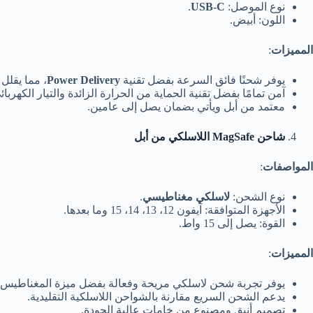
نوع الموصل:
USB-C
.
اللون: أبيض.
المميزات
:
يوفر شحنًا فائق السرعة بفضل تقنية
Power Delivery
، مما يقلل
آمن تمامًا بفضل تقنية الحماية من الحرارة الزائدة والتيار الكهربائ
معتمد من أبل ويأتي بضمان يصل إلى عامين.
شاحن MagSafe
اللاسلكي من أبل
المواصفات
:
نوع الشحن:
لاسلكي مغناطيسي
.
الأجهزة المتوافقة: آيفون 12، 13، 14، 15 وما بعدها.
القوة: يصل إلى 15 واط.
المميزات
:
يوفر تجربة شحن لاسلكي مريحة وفعالة بفضل ميزة المغناطيس ا
يدعم الشحن السريع مقارنة بالشواحن اللاسلكية التقليدية.
تصميم أنيق ومصنوع من خامات عالية الجودة.