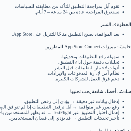
تقوم آبل بمراجعة التطبيق للتأكد من مطابقته للسياسات.
تستغرق المراجعة عادة بين 24 ساعة – 7 أيام.
الخطوة 8: النشر
بعد الموافقة، يصبح التطبيق متاحًا للتنزيل على App Store.
خامسًا: مميزات App Store Connect للمطورين
سهولة رفع التطبيقات وتحديثها.
تحليلات دقيقة حول أداء التطبيق.
أدوات لاختبار التطبيقات قبل النشر.
نظام آمن لإدارة المدفوعات والإيرادات.
دعم فرق العمل للشركات الكبيرة.
سادسًا: أخطاء شائعة يجب تجنبها
إدخال بيانات غير دقيقة → يؤدي إلى رفض التطبيق.
رفع صور غير متوافقة → آبل ترفض التطبيقات إذا لم تتوافق الصو
إهمال اختبار التطبيق عبر TestFlight → قد يظهر للمستخدمين بأخطاء مزعجة.
تأخير تحديثات التطبيق → قد يؤدي إلى فقدان المستخدمين.
نصائح ذهبية للمطورين