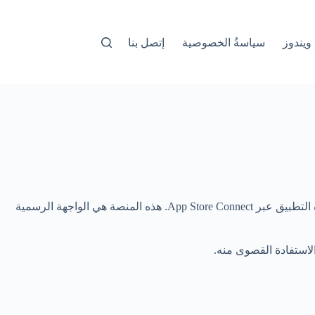
ويندوز
سياسةُ الخصوصية
إتصل بنا
بعد الانتهاء من تطوير تطبيقك الخاص بنظام iOS وتجهيزه باستخدام أدوات التطوير مثل Xcode وشهادات المطور، تأتي المرحلة الأهم وهي إدارة التطبيق عبر App Store Connect. هذه المنصة هي الواجهة الرسمية