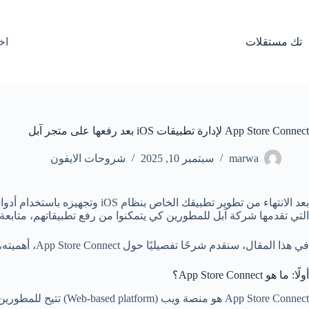
لتجاوز
لى
لمحتوى
تك مستقلات
اخ
App Store Connect لإدارة تطبيقات iOS بعد رفعها على متجر آبل
marwa
سبتمبر 10, 2025
شروحات الايفون
التي تقدمها شركة آبل للمطورين كي يتمكنوا من رفع تطبيقاتهم، متابعة أد
في هذا المقال، سنقدم شرحًا تفصيليًا حول App Store Connect، أهميته، مميزاته، خطوات استخدامه، بالإضافة إلى نصائح عملية تساعدك على الاستفادة القصوى منه.
أولًا: ما هو App Store Connect؟
App Store Connect هو منصة ويب (Web-based platform) تتيح للمطورين: