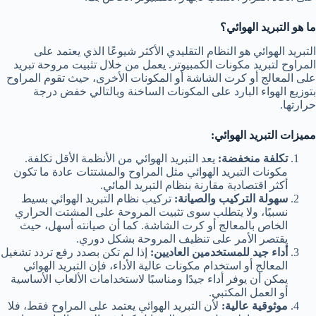
ما هو التبريد الهوائي؟
التبريد الهوائي هو النظام التقليدي الأكثر شيوعًا الذي يعتمد على
المراوح لتبريد مكونات الكمبيوتر. يعمل من خلال تثبيت مروحة تبريد
على المعالج أو كرت الشاشة أو المكونات الأخرى، حيث تقوم المراوح
بتوزيع الهواء البارد على المكونات الساخنة وبالتالي خفض درجة
حرارتها.
مميزات التبريد الهوائي:
تكلفة منخفضة:
يعد التبريد الهوائي من الأنظمة الأقل تكلفة.
مكونات التبريد الهوائي مثل المراوح والمشتتات عادة ما تكون
أكثر اقتصادية مقارنة بنظام التبريد المائي.
سهولة التركيب والصيانة:
تركيب نظام التبريد الهوائي بسيط
نسبيًا، ولا يتطلب سوى تثبيت المروحة على المشتت الحراري
الخاص بالمعالج أو كرت الشاشة. كما أن صيانته أسهل، حيث
يقتصر الأمر على تنظيف المروحة بشكل دوري.
أداء جيد للمستخدمين العاديين:
إذا لم تكن بصدد رفع تردد تشغيل
المعالج أو استخدام مكونات عالية الأداء، فإن التبريد الهوائي
يمكن أن يوفر أداء جيدًا ومناسبًا لاستخدامات الألعاب الأساسية
أو العمل المكتبي.
موثوقية عالية:
لأن التبريد الهوائي يعتمد على المراوح فقط، فلا