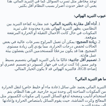
توجد مخاطر مثل تسرب السوائل كما في التبريد المائي. هذا
يعني أن خطر حدوث أضرار بسبب النظام أقل بكثير.
عيوب التبريد الهوائي:
أداء أقل مقارنة بالتبريد المائي:
عند مقارنة كفاءة التبريد بين
النظامين، يظهر التبريد الهوائي بقدرة محدودة على تبريد
المكونات في حال كانت الأحمال الثقيلة أو الحرارة المرتفعة
متوقعة.
زيادة الضجيج:
يمكن أن تعمل المراوح بسرعات عالية في بعض
الحالات لخفض درجات الحرارة، مما يؤدي إلى زيادة مستوى
الضجيج. هذا قد يكون مزعجًا للمستخدمين الذين يفضلون بيئة
عمل هادئة.
تصميم أقل جاذبية:
غالبًا ما يأتي التبريد الهوائي بتصميم بسيط
وغير مميز. إذا كنت ترغب في جهاز كمبيوتر ذو تصميم عصري أو
إضاءة RGB، فالتبريد الهوائي قد لا يكون الخيار المثالي.
ما هو التبريد المائي؟
التبريد المائي يعتمد على سائل (عادة ماء أو خليط خاص) لنقل الحرارة
من المكونات الساخنة إلى وحدة تبريد خارجية. في هذا النظام، يتم
استخدام أنابيب ومضخة لدفع السائل المبرد إلى مكونات الكمبيوتر مثل
المعالج وكرت الشاشة، حيث يقوم السائل بامتصاص الحرارة وإعادتها
إلى وحدة التبريد.